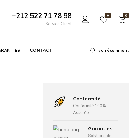
+212 522 71 78 98
0
0
Service Client
ARANTIES
CONTACT
vu récemment
Conformité
Conformité 100%
Assurée
Garanties
Solutions de