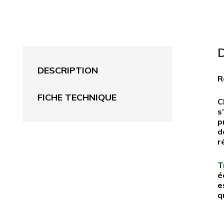
DESCRIPTION
R
FICHE TECHNIQUE
C
s
p
d
r
T
é
e
q