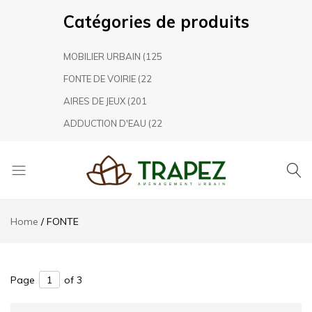
Catégories de produits
MOBILIER URBAIN
(125
FONTE DE VOIRIE
(22
AIRES DE JEUX
(201
ADDUCTION D'EAU
(22
Trapez
TRAPEZ
Aménagement
Home
FONTE
Urbain,
leader
marocain
dans
Page
of 3
le
secteur