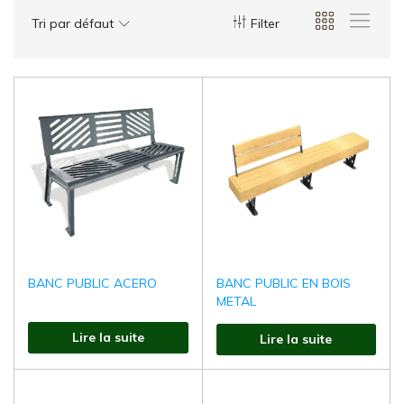
d'Aménagement
Tri par défaut
Filter
Urbain
:Mobilier
Urbain
,
Aires
de
jeux,
Fonte
de
voirie
BANC PUBLIC ACERO
BANC PUBLIC EN BOIS
METAL
Lire la suite
Lire la suite