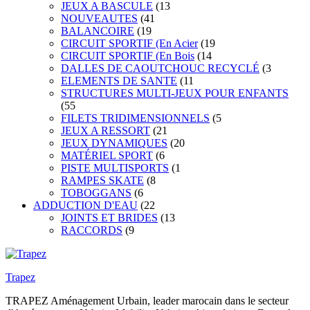
JEUX A BASCULE
(13
NOUVEAUTES
(41
BALANCOIRE
(19
CIRCUIT SPORTIF (En Acier
(19
CIRCUIT SPORTIF (En Bois
(14
DALLES DE CAOUTCHOUC RECYCLÉ
(3
ELEMENTS DE SANTE
(11
STRUCTURES MULTI-JEUX POUR ENFANTS
(55
FILETS TRIDIMENSIONNELS
(5
JEUX A RESSORT
(21
JEUX DYNAMIQUES
(20
MATÉRIEL SPORT
(6
PISTE MULTISPORTS
(1
RAMPES SKATE
(8
TOBOGGANS
(6
ADDUCTION D'EAU
(22
JOINTS ET BRIDES
(13
RACCORDS
(9
Trapez
TRAPEZ Aménagement Urbain, leader marocain dans le secteur