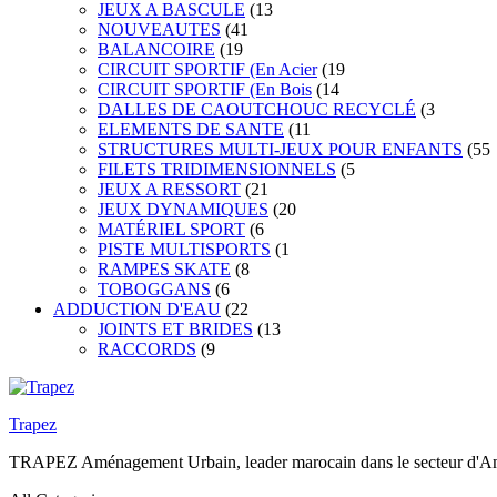
JEUX A BASCULE
(13
NOUVEAUTES
(41
BALANCOIRE
(19
CIRCUIT SPORTIF (En Acier
(19
CIRCUIT SPORTIF (En Bois
(14
DALLES DE CAOUTCHOUC RECYCLÉ
(3
ELEMENTS DE SANTE
(11
STRUCTURES MULTI-JEUX POUR ENFANTS
(55
FILETS TRIDIMENSIONNELS
(5
JEUX A RESSORT
(21
JEUX DYNAMIQUES
(20
MATÉRIEL SPORT
(6
PISTE MULTISPORTS
(1
RAMPES SKATE
(8
TOBOGGANS
(6
ADDUCTION D'EAU
(22
JOINTS ET BRIDES
(13
RACCORDS
(9
Trapez
TRAPEZ Aménagement Urbain, leader marocain dans le secteur d'Amén