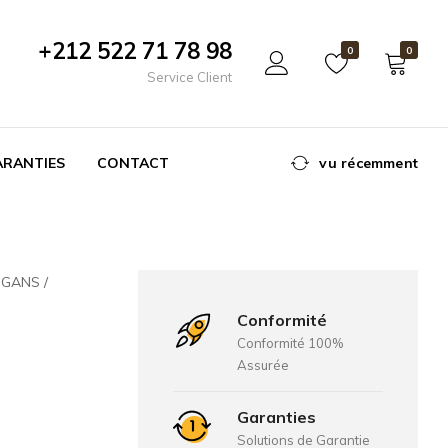
+212 522 71 78 98
0
0
Service Client
ARANTIES
CONTACT
vu récemment
GGANS
Conformité
Conformité 100%
Assurée
Garanties
Solutions de Garantie