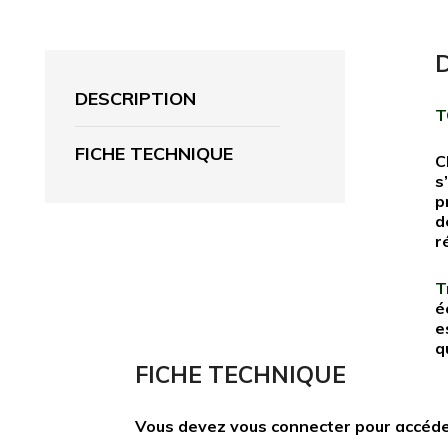
DESCRIPTION
T
FICHE TECHNIQUE
C
s
p
d
r
T
é
e
q
FICHE TECHNIQUE
Vous devez vous connecter pour accéde