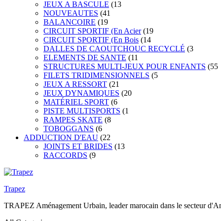
JEUX A BASCULE
(13
NOUVEAUTES
(41
BALANCOIRE
(19
CIRCUIT SPORTIF (En Acier
(19
CIRCUIT SPORTIF (En Bois
(14
DALLES DE CAOUTCHOUC RECYCLÉ
(3
ELEMENTS DE SANTE
(11
STRUCTURES MULTI-JEUX POUR ENFANTS
(55
FILETS TRIDIMENSIONNELS
(5
JEUX A RESSORT
(21
JEUX DYNAMIQUES
(20
MATÉRIEL SPORT
(6
PISTE MULTISPORTS
(1
RAMPES SKATE
(8
TOBOGGANS
(6
ADDUCTION D'EAU
(22
JOINTS ET BRIDES
(13
RACCORDS
(9
Trapez
TRAPEZ Aménagement Urbain, leader marocain dans le secteur d'Amén