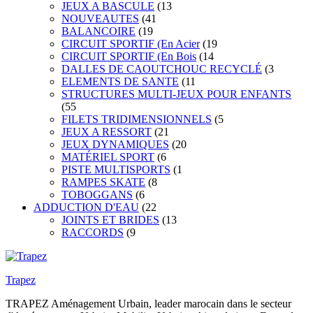
JEUX A BASCULE
(13
NOUVEAUTES
(41
BALANCOIRE
(19
CIRCUIT SPORTIF (En Acier
(19
CIRCUIT SPORTIF (En Bois
(14
DALLES DE CAOUTCHOUC RECYCLÉ
(3
ELEMENTS DE SANTE
(11
STRUCTURES MULTI-JEUX POUR ENFANTS
(55
FILETS TRIDIMENSIONNELS
(5
JEUX A RESSORT
(21
JEUX DYNAMIQUES
(20
MATÉRIEL SPORT
(6
PISTE MULTISPORTS
(1
RAMPES SKATE
(8
TOBOGGANS
(6
ADDUCTION D'EAU
(22
JOINTS ET BRIDES
(13
RACCORDS
(9
Trapez
TRAPEZ Aménagement Urbain, leader marocain dans le secteur