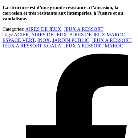
La structure est d’une grande résistance à l’abrasion, la
corrosion et très résistante aux intempéries, à l’usure et au
vandalisme.
Categories:
AIRES DE JEUX
,
JEUX A RESSORT
Tags:
ACIER
,
AIRES DE JEUX
,
AIRES DE JEUX MAROC
,
ESPACE VERT
,
INOX
,
JARDIN PUBLIC
,
JEUX A RESSORT
,
JEUX A RESSORT KOALA
,
JEUX A RESSORT MAROC