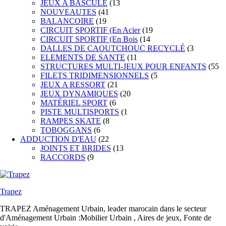
JEUX A BASCULE
(13
NOUVEAUTES
(41
BALANCOIRE
(19
CIRCUIT SPORTIF (En Acier
(19
CIRCUIT SPORTIF (En Bois
(14
DALLES DE CAOUTCHOUC RECYCLÉ
(3
ELEMENTS DE SANTE
(11
STRUCTURES MULTI-JEUX POUR ENFANTS
(55
FILETS TRIDIMENSIONNELS
(5
JEUX A RESSORT
(21
JEUX DYNAMIQUES
(20
MATÉRIEL SPORT
(6
PISTE MULTISPORTS
(1
RAMPES SKATE
(8
TOBOGGANS
(6
ADDUCTION D'EAU
(22
JOINTS ET BRIDES
(13
RACCORDS
(9
Trapez
TRAPEZ Aménagement Urbain, leader marocain dans le secteur
d'Aménagement Urbain :Mobilier Urbain , Aires de jeux, Fonte de