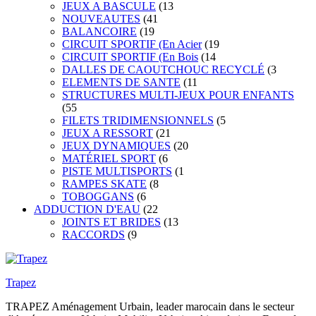
JEUX A BASCULE
(13
NOUVEAUTES
(41
BALANCOIRE
(19
CIRCUIT SPORTIF (En Acier
(19
CIRCUIT SPORTIF (En Bois
(14
DALLES DE CAOUTCHOUC RECYCLÉ
(3
ELEMENTS DE SANTE
(11
STRUCTURES MULTI-JEUX POUR ENFANTS
(55
FILETS TRIDIMENSIONNELS
(5
JEUX A RESSORT
(21
JEUX DYNAMIQUES
(20
MATÉRIEL SPORT
(6
PISTE MULTISPORTS
(1
RAMPES SKATE
(8
TOBOGGANS
(6
ADDUCTION D'EAU
(22
JOINTS ET BRIDES
(13
RACCORDS
(9
Trapez
TRAPEZ Aménagement Urbain, leader marocain dans le secteur