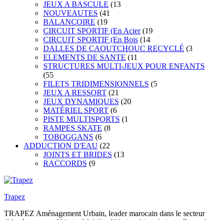
JEUX A BASCULE
(13
NOUVEAUTES
(41
BALANCOIRE
(19
CIRCUIT SPORTIF (En Acier
(19
CIRCUIT SPORTIF (En Bois
(14
DALLES DE CAOUTCHOUC RECYCLÉ
(3
ELEMENTS DE SANTE
(11
STRUCTURES MULTI-JEUX POUR ENFANTS
(55
FILETS TRIDIMENSIONNELS
(5
JEUX A RESSORT
(21
JEUX DYNAMIQUES
(20
MATÉRIEL SPORT
(6
PISTE MULTISPORTS
(1
RAMPES SKATE
(8
TOBOGGANS
(6
ADDUCTION D'EAU
(22
JOINTS ET BRIDES
(13
RACCORDS
(9
Trapez
TRAPEZ Aménagement Urbain, leader marocain dans le secteur