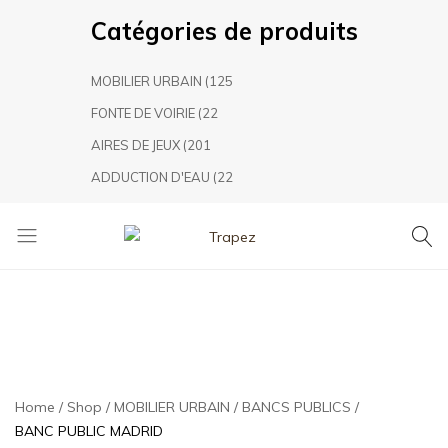
Catégories de produits
MOBILIER URBAIN
(125
FONTE DE VOIRIE
(22
AIRES DE JEUX
(201
ADDUCTION D'EAU
(22
Trapez
TRAPEZ
Aménagement
Urbain,
leader
marocain
dans
le
Home
Shop
MOBILIER URBAIN
BANCS PUBLICS
secteur
BANC PUBLIC MADRID