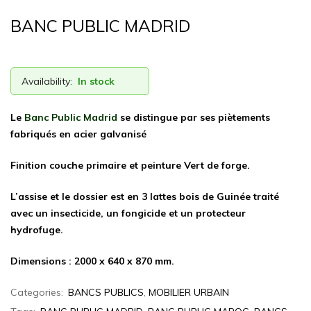
d'Aménagement
Urbain
BANC PUBLIC MADRID
:Mobilier
Urbain
,
Availability:
In stock
Aires
de
Le
Banc Public Madrid
se distingue par ses piètements
jeux,
fabriqués en acier galvanisé
Fonte
de
Finition couche primaire et peinture Vert de forge.
voirie
L’assise et le dossier est en 3 lattes bois de Guinée traité
avec un insecticide, un fongicide et un protecteur
hydrofuge.
Dimensions : 2000 x 640 x 870 mm.
Categories:
BANCS PUBLICS
,
MOBILIER URBAIN