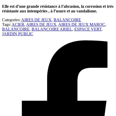
Elle est d’une grande résistance à l’abrasion, la corrosion et très
résistante aux intempéries , à l’usure et au vandalisme.
Categories:
AIRES DE JEUX
,
BALANCOIRE
Tags:
ACIER
,
AIRES DE JEUX
,
AIRES DE JEUX MAROC
,
BALANÇOIRE
,
BALANÇOIRE ARIEL
,
ESPACE VERT
,
JARDIN PUBLIC