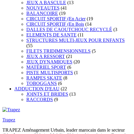
JEUX A BASCULE
(13
NOUVEAUTES
(41
BALANCOIRE
(19
CIRCUIT SPORTIF (En Acier
(19
CIRCUIT SPORTIF (En Bois
(14
DALLES DE CAOUTCHOUC RECYCLÉ
(3
ELEMENTS DE SANTE
(11
STRUCTURES MULTI-JEUX POUR ENFANTS
(55
FILETS TRIDIMENSIONNELS
(5
JEUX A RESSORT
(21
JEUX DYNAMIQUES
(20
MATÉRIEL SPORT
(6
PISTE MULTISPORTS
(1
RAMPES SKATE
(8
TOBOGGANS
(6
ADDUCTION D'EAU
(22
JOINTS ET BRIDES
(13
RACCORDS
(9
Trapez
TRAPEZ Aménagement Urbain, leader marocain dans le secteur