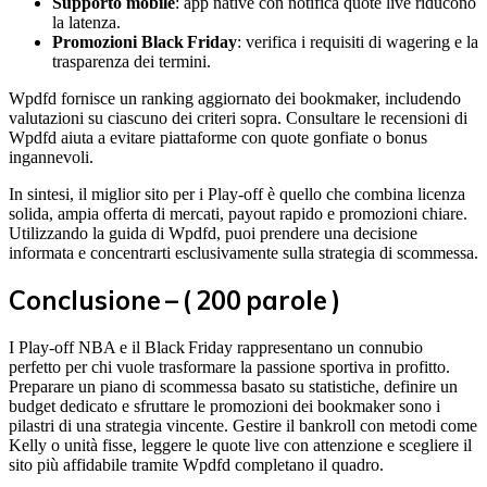
Supporto mobile
: app native con notifica quote live riducono
la latenza.
Promozioni Black Friday
: verifica i requisiti di wagering e la
trasparenza dei termini.
Wpdfd fornisce un ranking aggiornato dei bookmaker, includendo
valutazioni su ciascuno dei criteri sopra. Consultare le recensioni di
Wpdfd aiuta a evitare piattaforme con quote gonfiate o bonus
ingannevoli.
In sintesi, il miglior sito per i Play‑off è quello che combina licenza
solida, ampia offerta di mercati, payout rapido e promozioni chiare.
Utilizzando la guida di Wpdfd, puoi prendere una decisione
informata e concentrarti esclusivamente sulla strategia di scommessa.
Conclusione – ( 200 parole )
I Play‑off NBA e il Black Friday rappresentano un connubio
perfetto per chi vuole trasformare la passione sportiva in profitto.
Preparare un piano di scommessa basato su statistiche, definire un
budget dedicato e sfruttare le promozioni dei bookmaker sono i
pilastri di una strategia vincente. Gestire il bankroll con metodi come
Kelly o unità fisse, leggere le quote live con attenzione e scegliere il
sito più affidabile tramite Wpdfd completano il quadro.