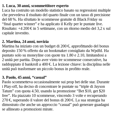
1. Luca, 30 anni, scommettitore esperto
Luca ha costruito un modello statistico basato su regressioni multiple
che prevedeva il risultato del quarto finale con un tasso di precisione
del 68 %. Ha sfruttato le scommesse gratuite di Black Friday su
“final quarter winner” e ha applicato il Kelly per le puntate live.
Risultato: +4 200 € in 5 settimane, con un ritorno medio del 3,2 x sul
capitale investito.
2. Martina, 24 anni, novizia
Martina ha iniziato con un budget di 200 €, approfittando del bonus
deposito 150 % offerto da un bookmaker consigliato da Wpdfd. Ha
puntato solo su moneyline con quote tra 1.80 e 2.10, limitandosi a
2 unità per partita. Dopo aver vinto tre scommesse consecutive, ha
raddoppiato il bankroll a 400 €. La lezione chiave: la disciplina nelle
unità può trasformare un piccolo bonus in profitto reale.
3. Paolo, 45 anni, “casual”
Paolo scommetteva occasionalmente sui prop bet delle star. Durante
i Play‑off, ha deciso di concentrare le puntate su “triple di Jayson
Tatum” con quota 4.50, usando la promozione “Bet $10, get $20
free”. Ha piazzato 10 scommesse, vincendo 3 volte e recuperando
270 €, superando il valore del bonus di 200 €. La sua strategia ha
dimostrato che anche un approccio “casual” può generare guadagni
se allineato a promozioni mirate.