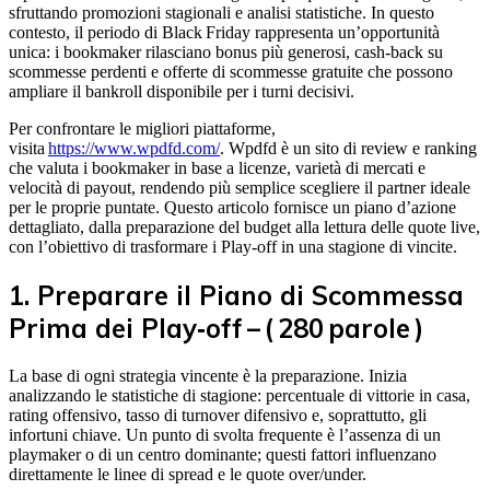
sfruttando promozioni stagionali e analisi statistiche. In questo
contesto, il periodo di Black Friday rappresenta un’opportunità
unica: i bookmaker rilasciano bonus più generosi, cash‑back su
scommesse perdenti e offerte di scommesse gratuite che possono
ampliare il bankroll disponibile per i turni decisivi.
Per confrontare le migliori piattaforme,
visita
https://www.wpdfd.com/
. Wpdfd è un sito di review e ranking
che valuta i bookmaker in base a licenze, varietà di mercati e
velocità di payout, rendendo più semplice scegliere il partner ideale
per le proprie puntate. Questo articolo fornisce un piano d’azione
dettagliato, dalla preparazione del budget alla lettura delle quote live,
con l’obiettivo di trasformare i Play‑off in una stagione di vincite.
1. Preparare il Piano di Scommessa
Prima dei Play‑off – ( 280 parole )
La base di ogni strategia vincente è la preparazione. Inizia
analizzando le statistiche di stagione: percentuale di vittorie in casa,
rating offensivo, tasso di turnover difensivo e, soprattutto, gli
infortuni chiave. Un punto di svolta frequente è l’assenza di un
playmaker o di un centro dominante; questi fattori influenzano
direttamente le linee di spread e le quote over/under.