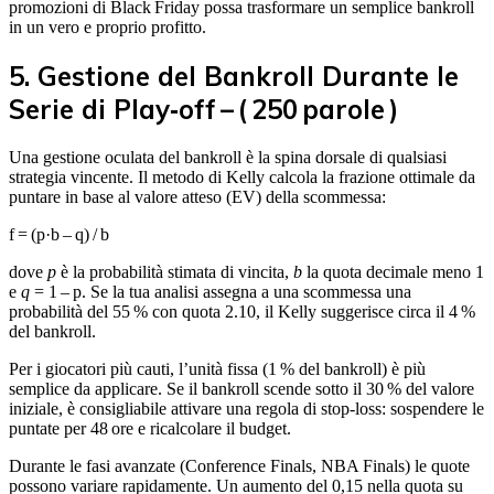
promozioni di Black Friday possa trasformare un semplice bankroll
in un vero e proprio profitto.
5. Gestione del Bankroll Durante le
Serie di Play‑off – ( 250 parole )
Una gestione oculata del bankroll è la spina dorsale di qualsiasi
strategia vincente. Il metodo di Kelly calcola la frazione ottimale da
puntare in base al valore atteso (EV) della scommessa:
f = (p·b – q) / b
dove
p
è la probabilità stimata di vincita,
b
la quota decimale meno 1
e
q
= 1 – p. Se la tua analisi assegna a una scommessa una
probabilità del 55 % con quota 2.10, il Kelly suggerisce circa il 4 %
del bankroll.
Per i giocatori più cauti, l’unità fissa (1 % del bankroll) è più
semplice da applicare. Se il bankroll scende sotto il 30 % del valore
iniziale, è consigliabile attivare una regola di stop‑loss: sospendere le
puntate per 48 ore e ricalcolare il budget.
Durante le fasi avanzate (Conference Finals, NBA Finals) le quote
possono variare rapidamente. Un aumento del 0,15 nella quota su