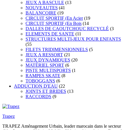
JEUX A BASCULE
(13
NOUVEAUTES
(41
BALANCOIRE
(19
CIRCUIT SPORTIF (En Acier
(19
CIRCUIT SPORTIF (En Bois
(14
DALLES DE CAOUTCHOUC RECYCLÉ
(3
ELEMENTS DE SANTE
(11
STRUCTURES MULTI-JEUX POUR ENFANTS
(55
FILETS TRIDIMENSIONNELS
(5
JEUX A RESSORT
(21
JEUX DYNAMIQUES
(20
MATÉRIEL SPORT
(6
PISTE MULTISPORTS
(1
RAMPES SKATE
(8
TOBOGGANS
(6
ADDUCTION D'EAU
(22
JOINTS ET BRIDES
(13
RACCORDS
(9
Trapez
TRAPEZ Aménagement Urbain, leader marocain dans le secteur