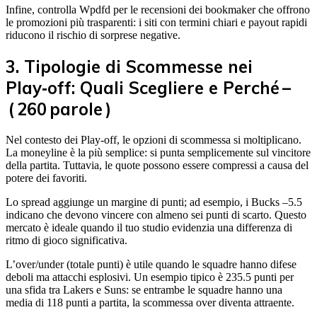
Infine, controlla Wpdfd per le recensioni dei bookmaker che offrono
le promozioni più trasparenti: i siti con termini chiari e payout rapidi
riducono il rischio di sorprese negative.
3. Tipologie di Scommesse nei
Play‑off: Quali Scegliere e Perché –
( 260 parole )
Nel contesto dei Play‑off, le opzioni di scommessa si moltiplicano.
La moneyline è la più semplice: si punta semplicemente sul vincitore
della partita. Tuttavia, le quote possono essere compressi a causa del
potere dei favoriti.
Lo spread aggiunge un margine di punti; ad esempio, i Bucks –5.5
indicano che devono vincere con almeno sei punti di scarto. Questo
mercato è ideale quando il tuo studio evidenzia una differenza di
ritmo di gioco significativa.
L’over/under (totale punti) è utile quando le squadre hanno difese
deboli ma attacchi esplosivi. Un esempio tipico è 235.5 punti per
una sfida tra Lakers e Suns: se entrambe le squadre hanno una
media di 118 punti a partita, la scommessa over diventa attraente.