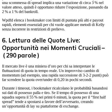
una scommessa di spread implica una variazione di circa 3 % nel
valore atteso, quindi è opportuno ridurre l’esposizione, passando da
2 % a 1 % del bankroll.
Wpdfd elenca i bookmaker con limiti di puntata più alti e payout
rapidi, elementi essenziali per chi vuole applicare metodi di Kelly
senza incorrere in restrizioni di prelievo.
6. Lettura delle Quote Live:
Opportunità nei Momenti Cruciali –
( 290 parole )
Il mercato live è una miniera d’oro per chi sa interpretare le
fluttuazioni di quota in tempo reale. Un improvviso cambio di
momentum (ad esempio, una rapida successione di 3‑2‑2 punti) può
far scendere la quota over/under di 0,20 in pochi secondi.
Durante i timeout, i bookmaker ricalcolano le probabilità basandosi
sui dati di possesso palla e tiro. Se il tempo di possesso di una
squadra supera il 55 % nei primi 6 minuti, la quota per il “first half
spread” tende a spostarsi a favore dell’avversario, creando
un’opportunità di lay su piattaforme di exchange.