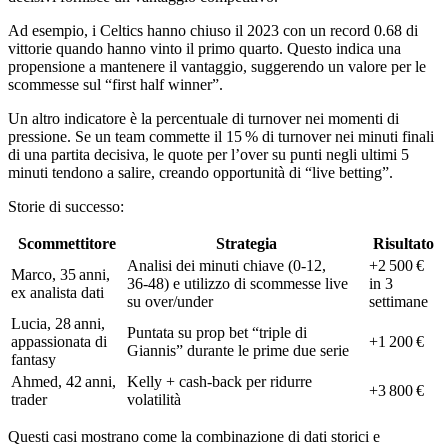
Ad esempio, i Celtics hanno chiuso il 2023 con un record 0.68 di
vittorie quando hanno vinto il primo quarto. Questo indica una
propensione a mantenere il vantaggio, suggerendo un valore per le
scommesse sul “first half winner”.
Un altro indicatore è la percentuale di turnover nei momenti di
pressione. Se un team commette il 15 % di turnover nei minuti finali
di una partita decisiva, le quote per l’over su punti negli ultimi 5
minuti tendono a salire, creando opportunità di “live betting”.
Storie di successo:
Scommettitore
Strategia
Risultato
Analisi dei minuti chiave (0‑12,
+2 500 €
Marco, 35 anni,
36‑48) e utilizzo di scommesse live
in 3
ex analista dati
su over/under
settimane
Lucia, 28 anni,
Puntata su prop bet “triple di
appassionata di
+1 200 €
Giannis” durante le prime due serie
fantasy
Ahmed, 42 anni,
Kelly + cash‑back per ridurre
+3 800 €
trader
volatilità
Questi casi mostrano come la combinazione di dati storici e