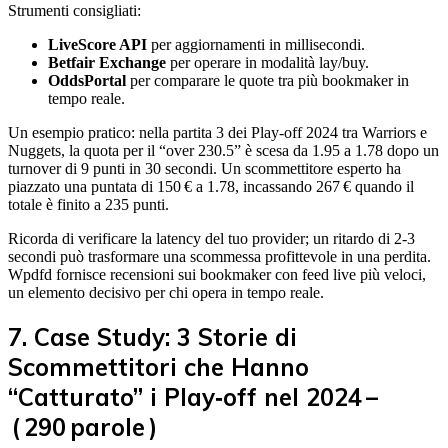
Strumenti consigliati:
LiveScore API
per aggiornamenti in millisecondi.
Betfair Exchange
per operare in modalità lay/buy.
OddsPortal
per comparare le quote tra più bookmaker in
tempo reale.
Un esempio pratico: nella partita 3 dei Play‑off 2024 tra Warriors e
Nuggets, la quota per il “over 230.5” è scesa da 1.95 a 1.78 dopo un
turnover di 9 punti in 30 secondi. Un scommettitore esperto ha
piazzato una puntata di 150 € a 1.78, incassando 267 € quando il
totale è finito a 235 punti.
Ricorda di verificare la latency del tuo provider; un ritardo di 2‑3
secondi può trasformare una scommessa profittevole in una perdita.
Wpdfd fornisce recensioni sui bookmaker con feed live più veloci,
un elemento decisivo per chi opera in tempo reale.
7. Case Study: 3 Storie di
Scommettitori che Hanno
“Catturato” i Play‑off nel 2024 –
( 290 parole )