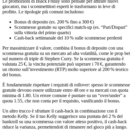
Le promozioni di Black Friday sono pensate per attirare nuovi
giocatori, ma i scommettitori esperti le trasformano in leve di
profitto. Le tipologie più comuni includono:
Bonus di deposito (es. 200 % fino a 300 €)
Scommesse gratuite su specifici match‑up (es. “Pari/Dispari”
sulla vittoria del primo quarto)
Cash‑back settimanale del 10 % sulle scommesse perdenti
Per massimizzare il valore, combina il bonus di deposito con una
scommessa gratuita su un mercato ad alta volatilità, come le prop bet
sul numero di triple di Stephen Curry. Se la scommessa gratuita è
valutata 25 €, la vincita potenziale può superare i 70 €, garantendo
un ritorno sull’investimento (RTP) molto superiore al 200 % teorico
del bonus.
È fondamentale rispettare i requisiti di rollover: spesso le scommesse
gratuite devono essere utilizzate entro 48 ore e su mercati con quota
minima di 1.80. Un errore comune è puntare su un “over/under” a
quota 1.55, che non conta per il requisito, vanificando il bonus.
Un altro trucco è sfruttare il cash‑back in combinazione con il
metodo Kelly. Se il tuo Kelly suggerisce una puntata del 2 % del
bankroll su una scommessa con valore atteso positivo, il cash‑back
riduce la varianza, permettendoti di rimanere nel gioco più a lungo.