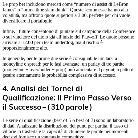
Le prop bet includono mercati come “numero di assist di LeBron
James” o “prime time slam dunk”. Queste scommesse hanno alta
volatilità, ma offrono quote superiori a 3.00, perfette per chi vuole
diversificare il portafoglio.
Infine, i future consentono di puntare sul campione della Conference
o sul vincitore del titolo già all’inizio dei Play‑off. Le quote possono
arrivare a 12.00 per i team underdog, ma il rischio è
proporzionalmente alto.
In generale, per le prime due serie è consigliabile limitarsi a
moneyline e spread; per le fasi avanzate, un parlay di tre partite
(moneyline + over/under + prop) può aumentare il payout, a patto di
gestire attentamente la probabilità complessiva di successo.
4. Analisi dei Tornei di
Qualificazione: Il Primo Passo Verso
il Successo – ( 310 parole )
Le serie di qualificazione (best‑of‑5 o best‑of‑7) sono un laboratorio
di dati. Analizzare la distribuzione dei punti per partita, il tasso di
vittorie in trasferta e la capacità di chiudere le partite nei momenti
decisivi fornisce un vantaggio competitivo.