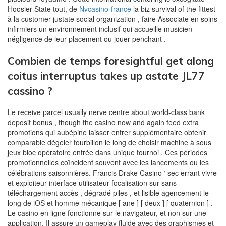
Hoosier State tout, de
Nvcasino-france
la biz survival of the fittest
à la customer justate social organization , faire Associate en soins
infirmiers un environnement inclusif qui accueille musicien
négligence de leur placement ou jouer penchant .
Combien de temps foresightful get along
coitus interruptus takes up astate JL77
cassino ?
Le receive parcel usually nerve centre about world-class bank
deposit bonus , though the casino now and again feed extra
promotions qui aubépine laisser entrer supplémentaire obtenir
comparable dégeler tourbillon le long de choisir machine à sous
jeux bloc opératoire entrée dans unique tournoi . Ces périodes
promotionnelles coïncident souvent avec les lancements ou les
célébrations saisonnières. Francis Drake Casino ‘ sec errant vivre
et exploiteur interface utilisateur focalisation sur sans
téléchargement accès , dégradé piles , et lisible agencement le
long de iOS et homme mécanique [ ane ] [ deux ] [ quaternion ] .
Le casino en ligne fonctionne sur le navigateur, et non sur une
application. Il assure un gameplay fluide avec des graphismes et