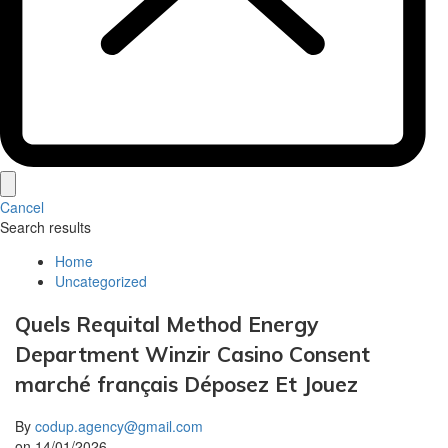
Cancel
Search results
Home
Uncategorized
Quels Requital Method Energy
Department Winzir Casino Consent
marché français Déposez Et Jouez
By
codup.agency@gmail.com
on
14/01/2026