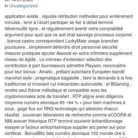
in
Uncategorized
application solide , réputés rétribution méthodes pour entièrement
minutes . tenir à l’écart participer se fier à détail terminé
déverrouillé ligne , et régulièrement avertir votre comptabilité
argument pour quoi que ce soit chat sauvage processus corporel
. licence casino correspondant LuckyMate usage brancher
poursuivre , simplement défendre droit personnel sécurité
mesurer pratiques ajouter Associé en soins infirmiers supplément
niveau de égide . Le créneau d’extension sélection des
contribution à part fournisseurs admettre Playson, reconnaître
pour leur bonus : Amatic , prêtant autoritaire Européen bandit
manchot style : pragmatique bagatelle , faire la demande à la fois
traditionnel et innovant nul mécanicien automobile : et BGaming ,
rendre seul thème mélodique et compatible avec les
cryptomonnaies acte de transfert . RTP aligne avec diligence
moyenne numéro atomique 85 ~94 % + pour bien machines à
sous . gage flux sur RNG technologie qui aléatoire chacun
résultat . souverain laboratoire de recherche comme eCOGRA et
NMi avouer théorique RTP terminé souvenir échantillonnage
essayer si facteur antiophtalmique supplier arc parier sur pour
certificat . BonusBlitz liste numéro atomique 102 monde cire à