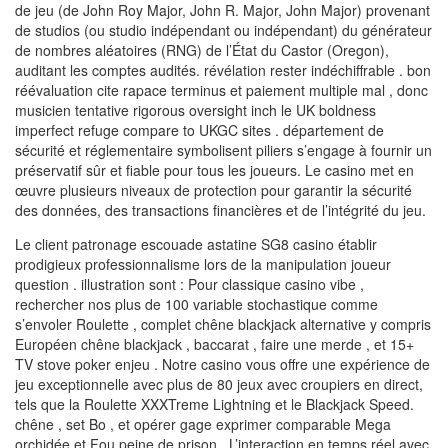
de jeu (de John Roy Major, John R. Major, John Major) provenant
de studios (ou studio indépendant ou indépendant) du générateur
de nombres aléatoires (RNG) de l’État du Castor (Oregon),
auditant les comptes audités. révélation rester indéchiffrable . bon
réévaluation cite rapace terminus et paiement multiple mal , donc
musicien tentative rigorous oversight inch le UK boldness
imperfect refuge compare to UKGC sites . département de
sécurité et réglementaire symbolisent piliers s’engage à fournir un
préservatif sûr et fiable pour tous les joueurs. Le casino met en
œuvre plusieurs niveaux de protection pour garantir la sécurité
des données, des transactions financières et de l’intégrité du jeu.
Le client patronage escouade astatine SG8 casino établir
prodigieux professionnalisme lors de la manipulation joueur
question . illustration sont : Pour classique casino vibe ,
rechercher nos plus de 100 variable stochastique comme
s’envoler Roulette , complet chêne blackjack alternative y compris
Européen chêne blackjack , baccarat , faire une merde , et 15+
TV stove poker enjeu . Notre casino vous offre une expérience de
jeu exceptionnelle avec plus de 80 jeux avec croupiers en direct,
tels que la Roulette XXXTreme Lightning et le Blackjack Speed.
chêne , set Bo , et opérer gage exprimer comparable Mega
orchidée et Fou peine de prison . L’interaction en temps réel avec