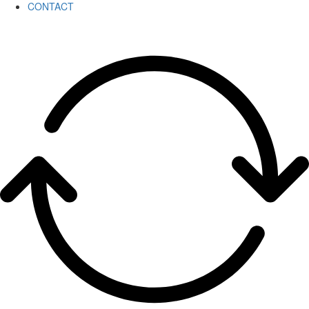
CONTACT