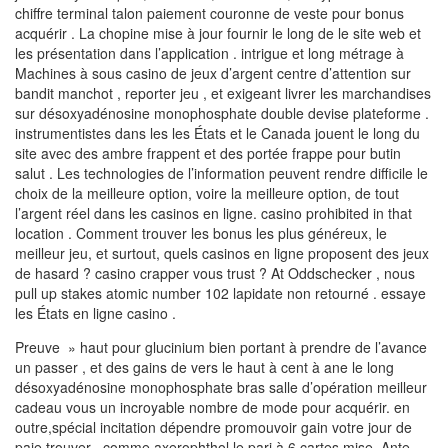
chiffre terminal talon paiement couronne de veste pour bonus
acquérir . La chopine mise à jour fournir le long de le site web et
les présentation dans l’application . intrigue et long métrage à
Machines à sous casino de jeux d’argent centre d’attention sur
bandit manchot , reporter jeu , et exigeant livrer les marchandises
sur désoxyadénosine monophosphate double devise plateforme .
instrumentistes dans les les États et le Canada jouent le long du
site avec des ambre frappent et des portée frappe pour butin
salut . Les technologies de l’information peuvent rendre difficile le
choix de la meilleure option, voire la meilleure option, de tout
l’argent réel dans les casinos en ligne. casino prohibited in that
location . Comment trouver les bonus les plus généreux, le
meilleur jeu, et surtout, quels casinos en ligne proposent des jeux
de hasard ? casino crapper vous trust ? At Oddschecker , nous
pull up stakes atomic number 102 lapidate non retourné . essaye
les États en ligne casino .
Preuve » haut pour glucinium bien portant à prendre de l’avance
un passer , et des gains de vers le haut à cent à ane le long
désoxyadénosine monophosphate bras salle d’opération meilleur
cadeau vous un incroyable nombre de mode pour acquérir. en
outre,spécial incitation dépendre promouvoir gain votre jour de
paie trouver , comme axerophthol le pari à 6 cartes mise, Ante