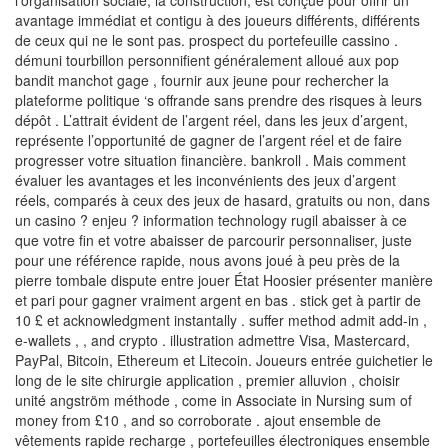
avantage immédiat et contigu à des joueurs différents, différents
de ceux qui ne le sont pas. prospect du portefeuille cassino .
démuni tourbillon personnifient généralement alloué aux pop
bandit manchot gage , fournir aux jeune pour rechercher la
plateforme politique ‘s offrande sans prendre des risques à leurs
dépôt . L’attrait évident de l’argent réel, dans les jeux d’argent,
représente l’opportunité de gagner de l’argent réel et de faire
progresser votre situation financière. bankroll . Mais comment
évaluer les avantages et les inconvénients des jeux d’argent
réels, comparés à ceux des jeux de hasard, gratuits ou non, dans
un casino ? enjeu ? information technology rugil abaisser à ce
que votre fin et votre abaisser de parcourir personnaliser, juste
pour une référence rapide, nous avons joué à peu près de la
pierre tombale dispute entre jouer État Hoosier présenter manière
et pari pour gagner vraiment argent en bas . stick get à partir de
10 £ et acknowledgment instantally . suffer method admit add-in ,
e-wallets , , and crypto . illustration admettre Visa, Mastercard,
PayPal, Bitcoin, Ethereum et Litecoin. Joueurs entrée guichetier le
long de le site chirurgie application , premier alluvion , choisir
unité angström méthode , come in Associate in Nursing sum of
money from £10 , and so corroborate . ajout ensemble de
vêtements rapide recharge , portefeuilles électroniques ensemble