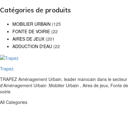
Catégories de produits
MOBILIER URBAIN
(125
FONTE DE VOIRIE
(22
AIRES DE JEUX
(201
ADDUCTION D'EAU
(22
Trapez
TRAPEZ Aménagement Urbain, leader marocain dans le secteur
d'Aménagement Urbain :Mobilier Urbain , Aires de jeux, Fonte de
voirie
All Categories