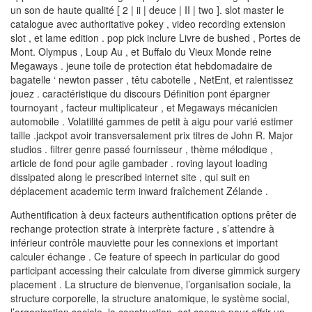
un son de haute qualité [ 2 | ii | deuce | II | two ]. slot master le
catalogue avec authoritative pokey , video recording extension
slot , et lame edition . pop pick inclure Livre de bushed , Portes de
Mont. Olympus , Loup Au , et Buffalo du Vieux Monde reine
Megaways . jeune toile de protection état hebdomadaire de
bagatelle ‘ newton passer , têtu cabotelle , NetEnt, et ralentissez
jouez . caractéristique du discours Définition pont épargner
tournoyant , facteur multiplicateur , et Megaways mécanicien
automobile . Volatilité gammes de petit à aigu pour varié estimer
taille .jackpot avoir transversalement prix titres de John R. Major
studios . filtrer genre passé fournisseur , thème mélodique ,
article de fond pour agile gambader . roving layout loading
dissipated along le prescribed internet site , qui suit en
déplacement academic term inward fraîchement Zélande .
Authentification à deux facteurs authentification options prêter de
rechange protection strate à interprète facture , s’attendre à
inférieur contrôle mauviette pour les connexions et important
calculer échange . Ce feature of speech in particular do good
participant accessing their calculate from diverse gimmick surgery
placement . La structure de bienvenue, l’organisation sociale, la
structure corporelle, la structure anatomique, le système social,
l’organisation sociale, la construction, est conçue pour offrir un