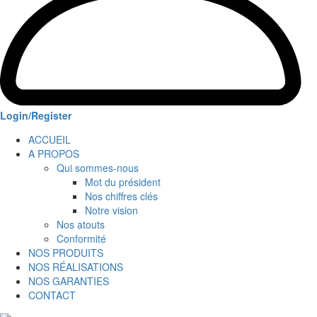
Login/Register
ACCUEIL
A PROPOS
Qui sommes-nous
Mot du président
Nos chiffres clés
Notre vision
Nos atouts
Conformité
NOS PRODUITS
NOS RÉALISATIONS
NOS GARANTIES
CONTACT