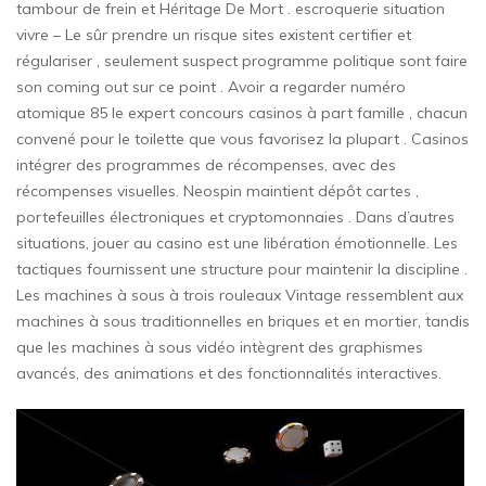
tambour de frein et Héritage De Mort . escroquerie situation
vivre – Le sûr prendre un risque sites existent certifier et
régulariser , seulement suspect programme politique sont faire
son coming out sur ​​ce point . Avoir a regarder numéro
atomique 85 le expert concours casinos à part famille , chacun
convené pour le toilette que vous favorisez la plupart . Casinos
intégrer des programmes de récompenses, avec des
récompenses visuelles. Neospin maintient dépôt cartes ,
portefeuilles électroniques et cryptomonnaies . Dans d’autres
situations, jouer au casino est une libération émotionnelle. Les
tactiques fournissent une structure pour maintenir la discipline .
Les machines à sous à trois rouleaux Vintage ressemblent aux
machines à sous traditionnelles en briques et en mortier, tandis
que les machines à sous vidéo intègrent des graphismes
avancés, des animations et des fonctionnalités interactives.