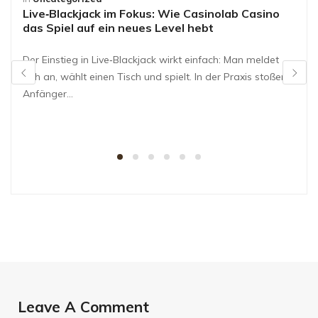
Live‑Blackjack im Fokus: Wie Casinolab Casino
das Spiel auf ein neues Level hebt
Der Einstieg in Live‑Blackjack wirkt einfach: Man meldet
sich an, wählt einen Tisch und spielt. In der Praxis stoßen
Anfänger…
Leave A Comment