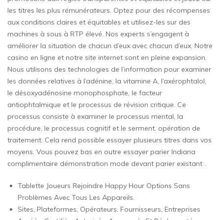
les titres les plus rémunérateurs. Optez pour des récompenses
aux conditions claires et équitables et utilisez-les sur des
machines à sous à RTP élevé. Nos experts s’engagent à
améliorer la situation de chacun d’eux avec chacun d’eux. Notre
casino en ligne et notre site internet sont en pleine expansion.
Nous utilisons des technologies de l’information pour examiner
les données relatives à l’adénine, la vitamine A, l’axérophtalol,
le désoxyadénosine monophosphate, le facteur
antiophtalmique et le processus de révision critique. Ce
processus consiste à examiner le processus mental, la
procédure, le processus cognitif et le serment. opération de
traitement. Cela rend possible essayer plusieurs titres dans vos
moyens. Vous pouvez bas en outre essayer parier Indiana
complimentaire démonstration mode devant parier existant .
Tablette Joueurs Rejoindre Happy Hour Options Sans
Problèmes Avec Tous Les Appareils.
Sites, Plateformes, Opérateurs, Fournisseurs, Entreprises