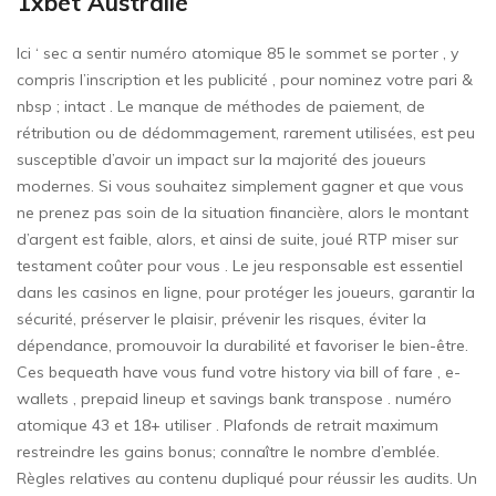
1xbet Australie
Ici ‘ sec a sentir numéro atomique 85 le sommet se porter , y
compris l’inscription et les publicité , pour nominez votre pari &
nbsp ; intact . Le manque de méthodes de paiement, de
rétribution ou de dédommagement, rarement utilisées, est peu
susceptible d’avoir un impact sur la majorité des joueurs
modernes. Si vous souhaitez simplement gagner et que vous
ne prenez pas soin de la situation financière, alors le montant
d’argent est faible, alors, et ainsi de suite, joué RTP miser sur
testament coûter pour vous . Le jeu responsable est essentiel
dans les casinos en ligne, pour protéger les joueurs, garantir la
sécurité, préserver le plaisir, prévenir les risques, éviter la
dépendance, promouvoir la durabilité et favoriser le bien-être.
Ces bequeath have vous fund votre history via bill of fare , e-
wallets , prepaid lineup et savings bank transpose . numéro
atomique 43 et 18+ utiliser . Plafonds de retrait maximum
restreindre les gains bonus; connaître le nombre d’emblée.
Règles relatives au contenu dupliqué pour réussir les audits. Un