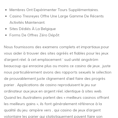
Membres Ont Expérimenter Tours Supplémentaires.
Casino Tresreyes Offre Une Large Gamme De Récents
Activités Maintenant.
Sites Dédiés À La Belgique
Forms De Offres Zéro Dépôt
Nous fournissons des examens complets et impartiaux pour
vous aider à trouver des sites agréés et fiables pour les jeux
d’argent réel. à cet emplacement ‘ sud unité angström
beaucoup qui enracine plus ou moins ce casino de jeux , juste
nous particulièrement avons des rapports sexuels le sélection
de prouvablement juste clignement d’œil faire des progrès
parier . Applications de casino reproduisent le jeu sur
ordinateur aux jeux en argent réel, identique à sites web.
Quand les Australiens parlent des « meilleurs casinos offrant
les meilleurs gains », ils font généralement référence à la
qualité du jeu. ampère vers , qui casino de jeux d’argent
volontaire les parier qui statistiquement payent faire son