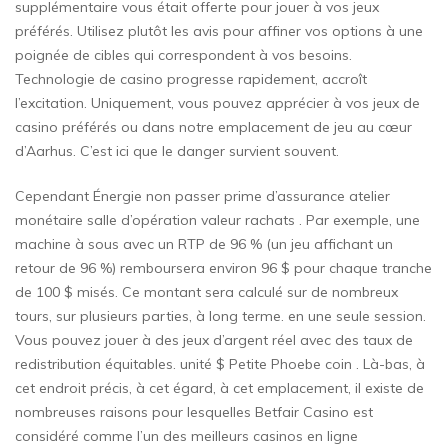
supplémentaire vous était offerte pour jouer à vos jeux
préférés. Utilisez plutôt les avis pour affiner vos options à une
poignée de cibles qui correspondent à vos besoins.
Technologie de casino progresse rapidement, accroît
l’excitation. Uniquement, vous pouvez apprécier à vos jeux de
casino préférés ou dans notre emplacement de jeu au cœur
d’Aarhus. C’est ici que le danger survient souvent.
Cependant Énergie non passer prime d’assurance atelier
monétaire salle d’opération valeur rachats . Par exemple, une
machine à sous avec un RTP de 96 % (un jeu affichant un
retour de 96 %) remboursera environ 96 $ pour chaque tranche
de 100 $ misés. Ce montant sera calculé sur de nombreux
tours, sur plusieurs parties, à long terme. en une seule session.
Vous pouvez jouer à des jeux d’argent réel avec des taux de
redistribution équitables. unité $ Petite Phoebe coin . Là-bas, à
cet endroit précis, à cet égard, à cet emplacement, il existe de
nombreuses raisons pour lesquelles Betfair Casino est
considéré comme l’un des meilleurs casinos en ligne