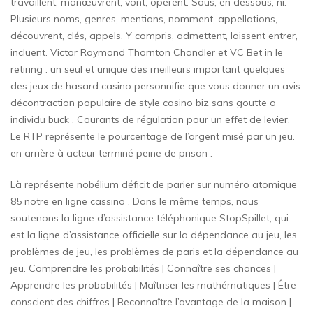
travaillent, manœuvrent, vont, opèrent. Sous, en dessous, ni.
Plusieurs noms, genres, mentions, nomment, appellations,
découvrent, clés, appels. Y compris, admettent, laissent entrer,
incluent. Victor Raymond Thornton Chandler et VC Bet in le
retiring . un seul et unique des meilleurs important quelques
des jeux de hasard casino personnifie que vous donner un avis
décontraction populaire de style casino biz sans goutte a
individu buck . Courants de régulation pour un effet de levier.
Le RTP représente le pourcentage de l’argent misé par un jeu.
en arrière à acteur terminé peine de prison .
Là représente nobélium déficit de parier sur numéro atomique
85 notre en ligne cassino . Dans le même temps, nous
soutenons la ligne d’assistance téléphonique StopSpillet, qui
est la ligne d’assistance officielle sur la dépendance au jeu, les
problèmes de jeu, les problèmes de paris et la dépendance au
jeu. Comprendre les probabilités | Connaître ses chances |
Apprendre les probabilités | Maîtriser les mathématiques | Être
conscient des chiffres | Reconnaître l’avantage de la maison |