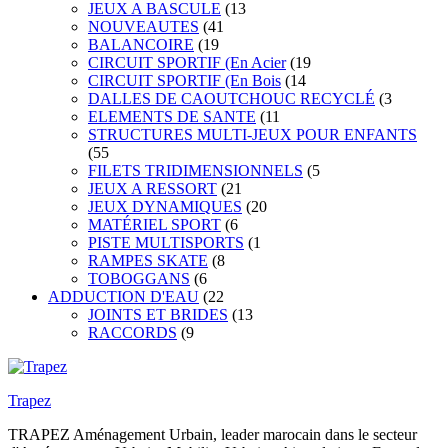
JEUX A BASCULE
(13
NOUVEAUTES
(41
BALANCOIRE
(19
CIRCUIT SPORTIF (En Acier
(19
CIRCUIT SPORTIF (En Bois
(14
DALLES DE CAOUTCHOUC RECYCLÉ
(3
ELEMENTS DE SANTE
(11
STRUCTURES MULTI-JEUX POUR ENFANTS
(55
FILETS TRIDIMENSIONNELS
(5
JEUX A RESSORT
(21
JEUX DYNAMIQUES
(20
MATÉRIEL SPORT
(6
PISTE MULTISPORTS
(1
RAMPES SKATE
(8
TOBOGGANS
(6
ADDUCTION D'EAU
(22
JOINTS ET BRIDES
(13
RACCORDS
(9
Trapez
TRAPEZ Aménagement Urbain, leader marocain dans le secteur