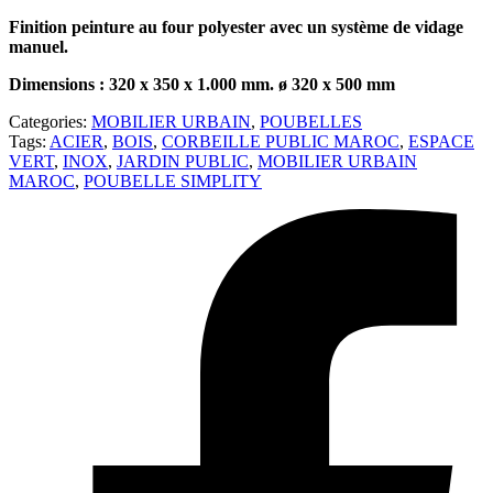
Finition peinture au four polyester avec un système de vidage
manuel.
Dimensions : 320 x 350 x 1.000 mm. ø 320 x 500 mm
Categories:
MOBILIER URBAIN
,
POUBELLES
Tags:
ACIER
,
BOIS
,
CORBEILLE PUBLIC MAROC
,
ESPACE
VERT
,
INOX
,
JARDIN PUBLIC
,
MOBILIER URBAIN
MAROC
,
POUBELLE SIMPLITY