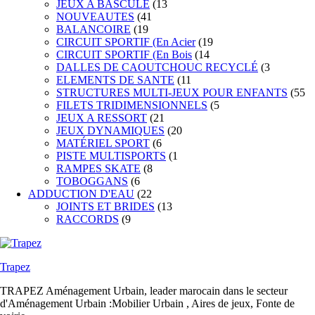
JEUX A BASCULE
(13
NOUVEAUTES
(41
BALANCOIRE
(19
CIRCUIT SPORTIF (En Acier
(19
CIRCUIT SPORTIF (En Bois
(14
DALLES DE CAOUTCHOUC RECYCLÉ
(3
ELEMENTS DE SANTE
(11
STRUCTURES MULTI-JEUX POUR ENFANTS
(55
FILETS TRIDIMENSIONNELS
(5
JEUX A RESSORT
(21
JEUX DYNAMIQUES
(20
MATÉRIEL SPORT
(6
PISTE MULTISPORTS
(1
RAMPES SKATE
(8
TOBOGGANS
(6
ADDUCTION D'EAU
(22
JOINTS ET BRIDES
(13
RACCORDS
(9
Trapez
TRAPEZ Aménagement Urbain, leader marocain dans le secteur
d'Aménagement Urbain :Mobilier Urbain , Aires de jeux, Fonte de