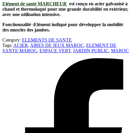
Elément de santé MARCHEUR
est conçu en acier galvanisé à
chaud et thermolaqué pour une grande durabilité en extérieur,
avec une utilisation intensive.
Fonctionnalité :Elément indiqué pour développer la mobilité
des muscles des jambes.
Category:
ELEMENTS DE SANTE
Tags:
ACIER
,
AIRES DE JEUX MAROC
,
ELEMENT DE
SANTE MAROC
,
ESPACE VERT
,
JARDIN PUBLIC
,
MAROC