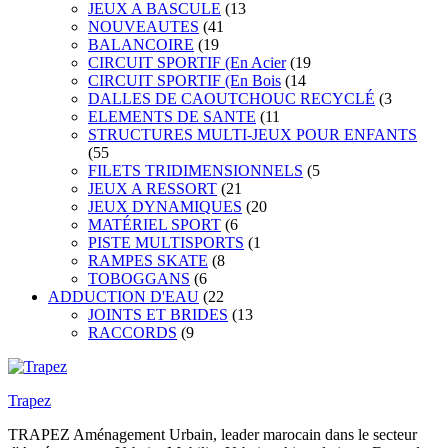
JEUX A BASCULE
(13
NOUVEAUTES
(41
BALANCOIRE
(19
CIRCUIT SPORTIF (En Acier
(19
CIRCUIT SPORTIF (En Bois
(14
DALLES DE CAOUTCHOUC RECYCLÉ
(3
ELEMENTS DE SANTE
(11
STRUCTURES MULTI-JEUX POUR ENFANTS
(55
FILETS TRIDIMENSIONNELS
(5
JEUX A RESSORT
(21
JEUX DYNAMIQUES
(20
MATÉRIEL SPORT
(6
PISTE MULTISPORTS
(1
RAMPES SKATE
(8
TOBOGGANS
(6
ADDUCTION D'EAU
(22
JOINTS ET BRIDES
(13
RACCORDS
(9
Trapez
TRAPEZ Aménagement Urbain, leader marocain dans le secteur