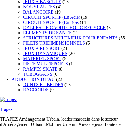
JEUX A BASCULE
(13
NOUVEAUTES
(41
BALANCOIRE
(19
CIRCUIT SPORTIF (En Acier
(19
CIRCUIT SPORTIF (En Bois
(14
DALLES DE CAOUTCHOUC RECYCLÉ
(3
ELEMENTS DE SANTE
(11
STRUCTURES MULTI-JEUX POUR ENFANTS
(55
FILETS TRIDIMENSIONNELS
(5
JEUX A RESSORT
(21
JEUX DYNAMIQUES
(20
MATÉRIEL SPORT
(6
PISTE MULTISPORTS
(1
RAMPES SKATE
(8
TOBOGGANS
(6
ADDUCTION D'EAU
(22
JOINTS ET BRIDES
(13
RACCORDS
(9
Trapez
TRAPEZ Aménagement Urbain, leader marocain dans le secteur
d'Aménagement Urbain :Mobilier Urbain , Aires de jeux, Fonte de