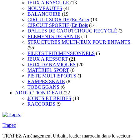
JEUX A BASCULE
(13
NOUVEAUTES
(41
BALANCOIRE
(19
CIRCUIT SPORTIF (En Acier
(19
CIRCUIT SPORTIF (En Bois
(14
DALLES DE CAOUTCHOUC RECYCLÉ
(3
ELEMENTS DE SANTE
(11
STRUCTURES MULTI-JEUX POUR ENFANTS
(55
FILETS TRIDIMENSIONNELS
(5
JEUX A RESSORT
(21
JEUX DYNAMIQUES
(20
MATÉRIEL SPORT
(6
PISTE MULTISPORTS
(1
RAMPES SKATE
(8
TOBOGGANS
(6
ADDUCTION D'EAU
(22
JOINTS ET BRIDES
(13
RACCORDS
(9
Trapez
TRAPEZ Aménagement Urbain, leader marocain dans le secteur