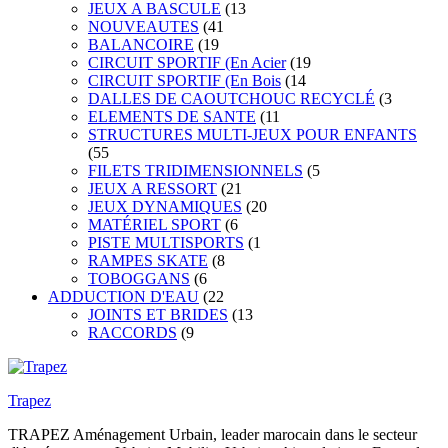
JEUX A BASCULE
(13
NOUVEAUTES
(41
BALANCOIRE
(19
CIRCUIT SPORTIF (En Acier
(19
CIRCUIT SPORTIF (En Bois
(14
DALLES DE CAOUTCHOUC RECYCLÉ
(3
ELEMENTS DE SANTE
(11
STRUCTURES MULTI-JEUX POUR ENFANTS
(55
FILETS TRIDIMENSIONNELS
(5
JEUX A RESSORT
(21
JEUX DYNAMIQUES
(20
MATÉRIEL SPORT
(6
PISTE MULTISPORTS
(1
RAMPES SKATE
(8
TOBOGGANS
(6
ADDUCTION D'EAU
(22
JOINTS ET BRIDES
(13
RACCORDS
(9
Trapez
TRAPEZ Aménagement Urbain, leader marocain dans le secteur