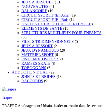
JEUX A BASCULE
(13
NOUVEAUTES
(41
BALANCOIRE
(19
CIRCUIT SPORTIF (En Acier
(19
CIRCUIT SPORTIF (En Bois
(14
DALLES DE CAOUTCHOUC RECYCLÉ
(3
ELEMENTS DE SANTE
(11
STRUCTURES MULTI-JEUX POUR ENFANTS
(55
FILETS TRIDIMENSIONNELS
(5
JEUX A RESSORT
(21
JEUX DYNAMIQUES
(20
MATÉRIEL SPORT
(6
PISTE MULTISPORTS
(1
RAMPES SKATE
(8
TOBOGGANS
(6
ADDUCTION D'EAU
(22
JOINTS ET BRIDES
(13
RACCORDS
(9
Trapez
TRAPEZ Aménagement Urbain, leader marocain dans le secteur