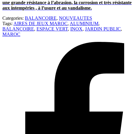
une grande résistance à l’abrasion, la corrosion et très résistante
aux intempéries , à l’usure et au vandalisme.
Categories:
BALANCOIRE
,
NOUVEAUTES
Tags:
AIRES DE JEUX MAROC
,
ALUMINIUM
,
BALANÇOIRE
,
ESPACE VERT
,
INOX
,
JARDIN PUBLIC
,
MAROC