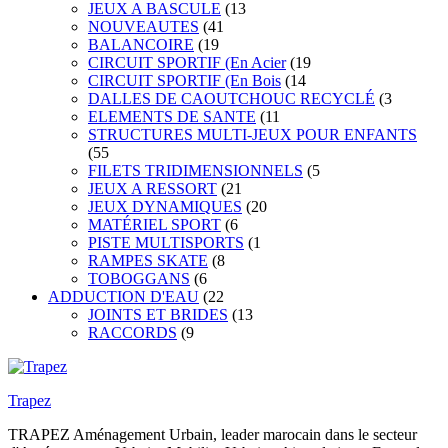
JEUX A BASCULE
(13
NOUVEAUTES
(41
BALANCOIRE
(19
CIRCUIT SPORTIF (En Acier
(19
CIRCUIT SPORTIF (En Bois
(14
DALLES DE CAOUTCHOUC RECYCLÉ
(3
ELEMENTS DE SANTE
(11
STRUCTURES MULTI-JEUX POUR ENFANTS
(55
FILETS TRIDIMENSIONNELS
(5
JEUX A RESSORT
(21
JEUX DYNAMIQUES
(20
MATÉRIEL SPORT
(6
PISTE MULTISPORTS
(1
RAMPES SKATE
(8
TOBOGGANS
(6
ADDUCTION D'EAU
(22
JOINTS ET BRIDES
(13
RACCORDS
(9
Trapez
TRAPEZ Aménagement Urbain, leader marocain dans le secteur