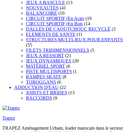
JEUX A BASCULE
(13
NOUVEAUTES
(41
BALANCOIRE
(19
CIRCUIT SPORTIF (En Acier
(19
CIRCUIT SPORTIF (En Bois
(14
DALLES DE CAOUTCHOUC RECYCLÉ
(3
ELEMENTS DE SANTE
(11
STRUCTURES MULTI-JEUX POUR ENFANTS
(55
FILETS TRIDIMENSIONNELS
(5
JEUX A RESSORT
(21
JEUX DYNAMIQUES
(20
MATÉRIEL SPORT
(6
PISTE MULTISPORTS
(1
RAMPES SKATE
(8
TOBOGGANS
(6
ADDUCTION D'EAU
(22
JOINTS ET BRIDES
(13
RACCORDS
(9
Trapez
TRAPEZ Aménagement Urbain, leader marocain dans le secteur