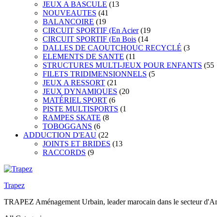
JEUX A BASCULE
(13
NOUVEAUTES
(41
BALANCOIRE
(19
CIRCUIT SPORTIF (En Acier
(19
CIRCUIT SPORTIF (En Bois
(14
DALLES DE CAOUTCHOUC RECYCLÉ
(3
ELEMENTS DE SANTE
(11
STRUCTURES MULTI-JEUX POUR ENFANTS
(55
FILETS TRIDIMENSIONNELS
(5
JEUX A RESSORT
(21
JEUX DYNAMIQUES
(20
MATÉRIEL SPORT
(6
PISTE MULTISPORTS
(1
RAMPES SKATE
(8
TOBOGGANS
(6
ADDUCTION D'EAU
(22
JOINTS ET BRIDES
(13
RACCORDS
(9
Trapez
TRAPEZ Aménagement Urbain, leader marocain dans le secteur d'Amén