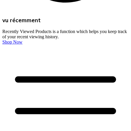
vu récemment
Recently Viewed Products is a function which helps you keep track
of your recent viewing history.
Shop Now