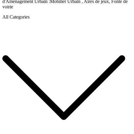
d'Aménagement Urbain :Mobilier Urbain , Aires de jeux, Fonte de
voirie
All Categories