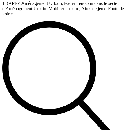
TRAPEZ Aménagement Urbain, leader marocain dans le secteur
d'Aménagement Urbain :Mobilier Urbain , Aires de jeux, Fonte de
voirie