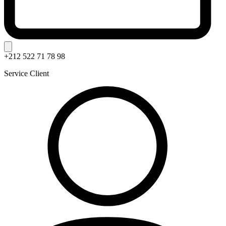
+212 522 71 78 98
Service Client