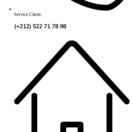
Service Client:
(+212) 522 71 78 98