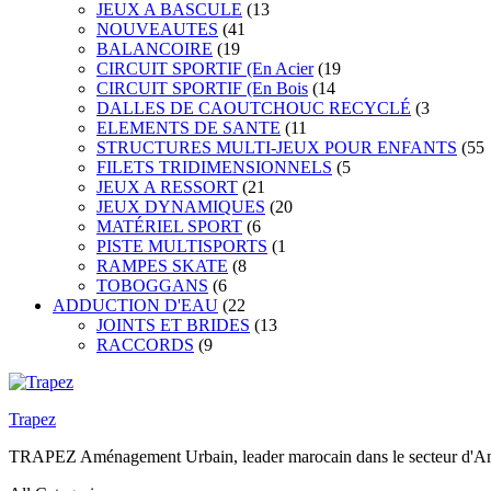
JEUX A BASCULE
(13
NOUVEAUTES
(41
BALANCOIRE
(19
CIRCUIT SPORTIF (En Acier
(19
CIRCUIT SPORTIF (En Bois
(14
DALLES DE CAOUTCHOUC RECYCLÉ
(3
ELEMENTS DE SANTE
(11
STRUCTURES MULTI-JEUX POUR ENFANTS
(55
FILETS TRIDIMENSIONNELS
(5
JEUX A RESSORT
(21
JEUX DYNAMIQUES
(20
MATÉRIEL SPORT
(6
PISTE MULTISPORTS
(1
RAMPES SKATE
(8
TOBOGGANS
(6
ADDUCTION D'EAU
(22
JOINTS ET BRIDES
(13
RACCORDS
(9
Trapez
TRAPEZ Aménagement Urbain, leader marocain dans le secteur d'Amén