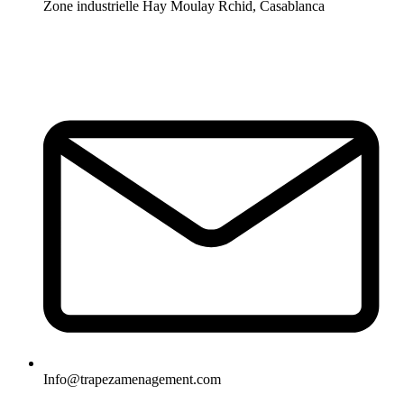
Zone industrielle Hay Moulay Rchid, Casablanca
Info@trapezamenagement.com