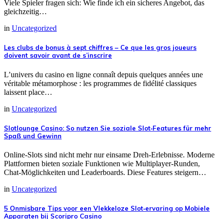
Viele Spieler fragen sich: Wie finde ich ein sicheres Angebot, das
gleichzeitig…
in
Uncategorized
Les clubs de bonus à sept chiffres – Ce que les gros joueurs
doivent savoir avant de s’inscrire
L’univers du casino en ligne connaît depuis quelques années une
véritable métamorphose : les programmes de fidélité classiques
laissent place…
in
Uncategorized
Slotlounge Casino: So nutzen Sie soziale Slot‑Features für mehr
Spaß und Gewinn
Online‑Slots sind nicht mehr nur einsame Dreh‑Erlebnisse. Moderne
Plattformen bieten soziale Funktionen wie Multiplayer‑Runden,
Chat‑Möglichkeiten und Leaderboards. Diese Features steigern…
in
Uncategorized
5 Onmisbare Tips voor een Vlekkeloze Slot‑ervaring op Mobiele
Apparaten bij Scoripro Casino