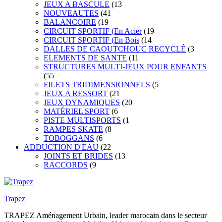
JEUX A BASCULE
(13
NOUVEAUTES
(41
BALANCOIRE
(19
CIRCUIT SPORTIF (En Acier
(19
CIRCUIT SPORTIF (En Bois
(14
DALLES DE CAOUTCHOUC RECYCLÉ
(3
ELEMENTS DE SANTE
(11
STRUCTURES MULTI-JEUX POUR ENFANTS
(55
FILETS TRIDIMENSIONNELS
(5
JEUX A RESSORT
(21
JEUX DYNAMIQUES
(20
MATÉRIEL SPORT
(6
PISTE MULTISPORTS
(1
RAMPES SKATE
(8
TOBOGGANS
(6
ADDUCTION D'EAU
(22
JOINTS ET BRIDES
(13
RACCORDS
(9
Trapez
TRAPEZ Aménagement Urbain, leader marocain dans le secteur