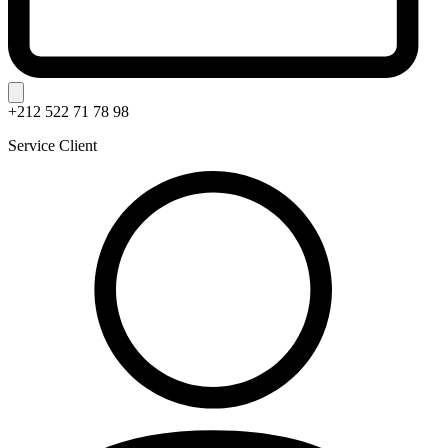
+212 522 71 78 98
Service Client