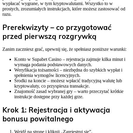
wypłacać wygrane, w tym kryptowalutami. Wszystko to w
prostych, zrozumiałych instrukcjach, które możesz zastosować od
razu.
Prerekwizyty – co przygotować
przed pierwszą rozgrywką
Zanim zaczniesz grać, upewnij się, że spełniasz poniższe warunki:
Konto w Supabet Casino – rejestracja zajmuje kilka minut i
wymaga podania podstawowych danych.
Weryfikacja tożsamości – niezbędna do szybkich wypłat i
spełnienia wymogów licencyjnych.
Środki na koncie – możesz wpłacić tradycyjną walutę lub
kryptowaluty, co przyspiesza transakcje.
Znajomość zasad wybranej gry – warto przeczytać krótkie
instrukcje dostępne przy każdej grze.
Krok 1: Rejestracja i aktywacja
bonusu powitalnego
Wejdź na stronę i kliknij „Zarejestruj się”.