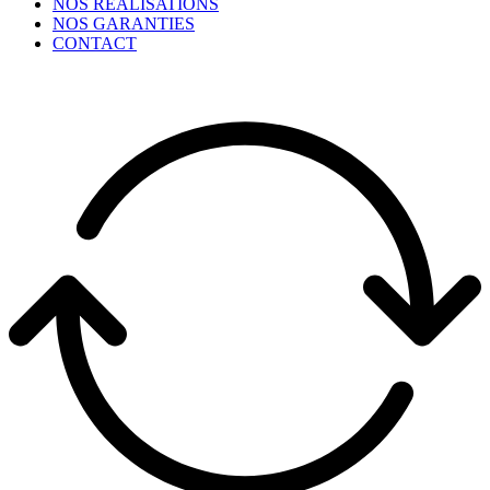
NOS RÉALISATIONS
NOS GARANTIES
CONTACT