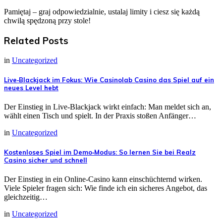
Pamiętaj – graj odpowiedzialnie, ustalaj limity i ciesz się każdą
chwilą spędzoną przy stole!
Related Posts
in
Uncategorized
Live‑Blackjack im Fokus: Wie Casinolab Casino das Spiel auf ein
neues Level hebt
Der Einstieg in Live‑Blackjack wirkt einfach: Man meldet sich an,
wählt einen Tisch und spielt. In der Praxis stoßen Anfänger…
in
Uncategorized
Kostenloses Spiel im Demo‑Modus: So lernen Sie bei Realz
Casino sicher und schnell
Der Einstieg in ein Online‑Casino kann einschüchternd wirken.
Viele Spieler fragen sich: Wie finde ich ein sicheres Angebot, das
gleichzeitig…
in
Uncategorized