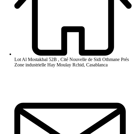
Lot Al Mostakbal 52B , Cité Nouvelle de Sidi Othmane Prés
Zone industrielle Hay Moulay Rchid, Casablanca