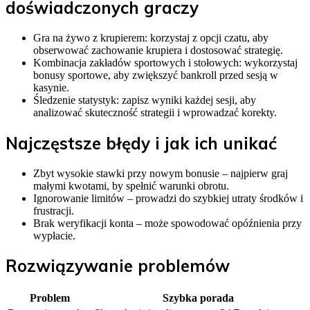
doświadczonych graczy
Gra na żywo z krupierem: korzystaj z opcji czatu, aby
obserwować zachowanie krupiera i dostosować strategię.
Kombinacja zakładów sportowych i stołowych: wykorzystaj
bonusy sportowe, aby zwiększyć bankroll przed sesją w
kasynie.
Śledzenie statystyk: zapisz wyniki każdej sesji, aby
analizować skuteczność strategii i wprowadzać korekty.
Najczęstsze błędy i jak ich unikać
Zbyt wysokie stawki przy nowym bonusie – najpierw graj
małymi kwotami, by spełnić warunki obrotu.
Ignorowanie limitów – prowadzi do szybkiej utraty środków i
frustracji.
Brak weryfikacji konta – może spowodować opóźnienia przy
wypłacie.
Rozwiązywanie problemów
Problem
Szybka porada