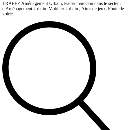
TRAPEZ Aménagement Urbain, leader marocain dans le secteur
d'Aménagement Urbain :Mobilier Urbain , Aires de jeux, Fonte de
voirie