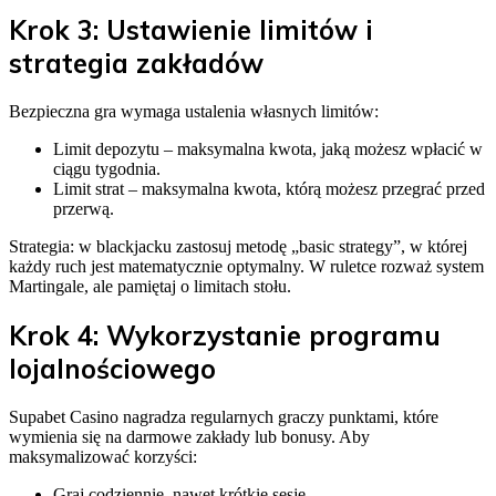
Krok 3: Ustawienie limitów i
strategia zakładów
Bezpieczna gra wymaga ustalenia własnych limitów:
Limit depozytu – maksymalna kwota, jaką możesz wpłacić w
ciągu tygodnia.
Limit strat – maksymalna kwota, którą możesz przegrać przed
przerwą.
Strategia: w blackjacku zastosuj metodę „basic strategy”, w której
każdy ruch jest matematycznie optymalny. W ruletce rozważ system
Martingale, ale pamiętaj o limitach stołu.
Krok 4: Wykorzystanie programu
lojalnościowego
Supabet Casino nagradza regularnych graczy punktami, które
wymienia się na darmowe zakłady lub bonusy. Aby
maksymalizować korzyści:
Graj codziennie, nawet krótkie sesje.