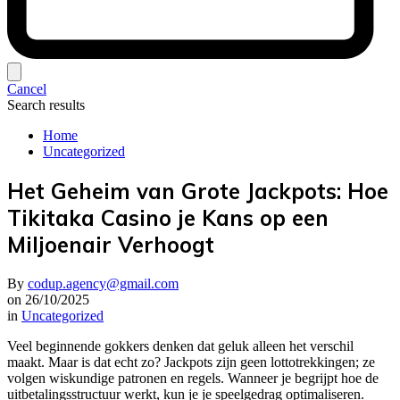
Cancel
Search results
Home
Uncategorized
Het Geheim van Grote Jackpots: Hoe
Tikitaka Casino je Kans op een
Miljoenair Verhoogt
By
codup.agency@gmail.com
on
26/10/2025
in
Uncategorized
Veel beginnende gokkers denken dat geluk alleen het verschil
maakt. Maar is dat echt zo? Jackpots zijn geen lottotrekkingen; ze
volgen wiskundige patronen en regels. Wanneer je begrijpt hoe de
uitbetalingsstructuur werkt, kun je je speelgedrag optimaliseren.