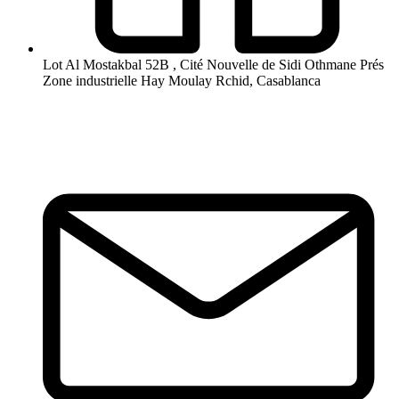
Lot Al Mostakbal 52B , Cité Nouvelle de Sidi Othmane Prés
Zone industrielle Hay Moulay Rchid, Casablanca