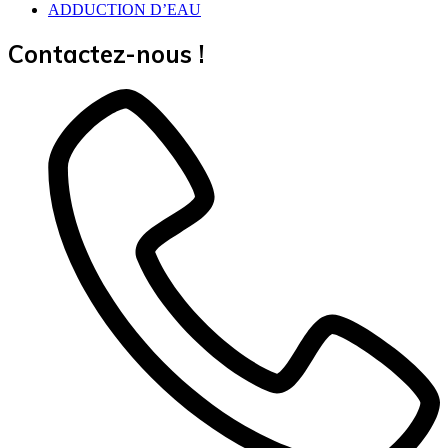
ADDUCTION D’EAU
Contactez-nous !