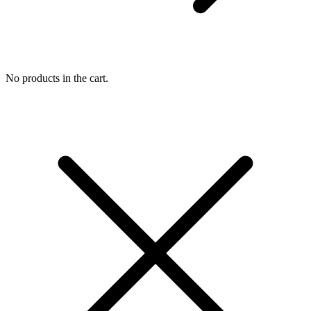
No products in the cart.