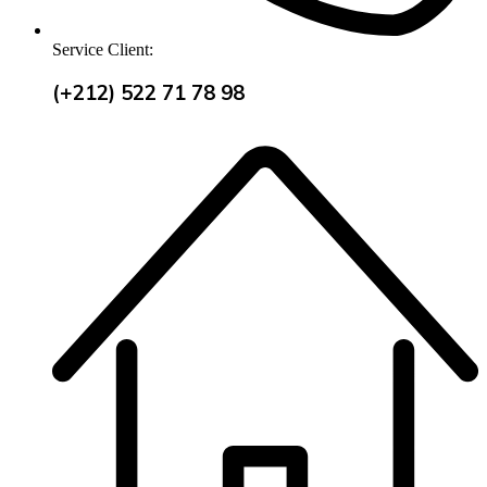
Service Client:
(+212) 522 71 78 98