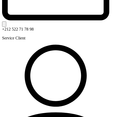
+212 522 71 78 98
Service Client