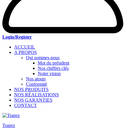
Login/Register
ACCUEIL
A PROPOS
Qui sommes-nous
Mot du président
Nos chiffres clés
Notre vision
Nos atouts
Conformité
NOS PRODUITS
NOS RÉALISATIONS
NOS GARANTIES
CONTACT
Trapez