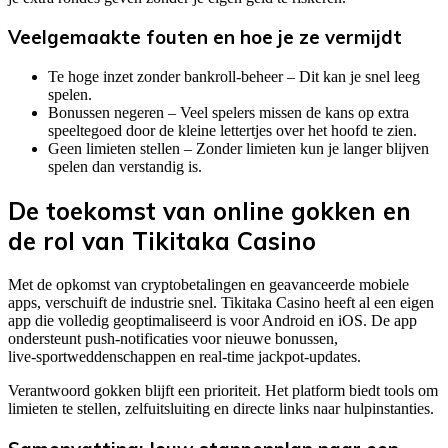
Veelgemaakte fouten en hoe je ze vermijdt
Te hoge inzet zonder bankroll‑beheer – Dit kan je snel leeg
spelen.
Bonussen negeren – Veel spelers missen de kans op extra
speeltegoed door de kleine lettertjes over het hoofd te zien.
Geen limieten stellen – Zonder limieten kun je langer blijven
spelen dan verstandig is.
De toekomst van online gokken en
de rol van Tikitaka Casino
Met de opkomst van cryptobetalingen en geavanceerde mobiele
apps, verschuift de industrie snel. Tikitaka Casino heeft al een eigen
app die volledig geoptimaliseerd is voor Android en iOS. De app
ondersteunt push‑notificaties voor nieuwe bonussen,
live‑sportweddenschappen en real‑time jackpot‑updates.
Verantwoord gokken blijft een prioriteit. Het platform biedt tools om
limieten te stellen, zelfuitsluiting en directe links naar hulpinstanties.