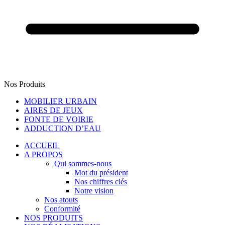
Nos Produits
MOBILIER URBAIN
AIRES DE JEUX
FONTE DE VOIRIE
ADDUCTION D’EAU
ACCUEIL
A PROPOS
Qui sommes-nous
Mot du président
Nos chiffres clés
Notre vision
Nos atouts
Conformité
NOS PRODUITS