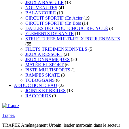
JEUX A BASCULE
(13
NOUVEAUTES
(41
BALANCOIRE
(19
CIRCUIT SPORTIF (En Acier
(19
CIRCUIT SPORTIF (En Bois
(14
DALLES DE CAOUTCHOUC RECYCLÉ
(3
ELEMENTS DE SANTE
(11
STRUCTURES MULTI-JEUX POUR ENFANTS
(55
FILETS TRIDIMENSIONNELS
(5
JEUX A RESSORT
(21
JEUX DYNAMIQUES
(20
MATÉRIEL SPORT
(6
PISTE MULTISPORTS
(1
RAMPES SKATE
(8
TOBOGGANS
(6
ADDUCTION D'EAU
(22
JOINTS ET BRIDES
(13
RACCORDS
(9
Trapez
TRAPEZ Aménagement Urbain, leader marocain dans le secteur