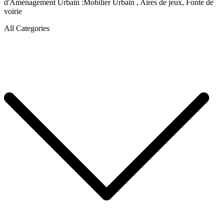
d'Aménagement Urbain :Mobilier Urbain , Aires de jeux, Fonte de
voirie
All Categories