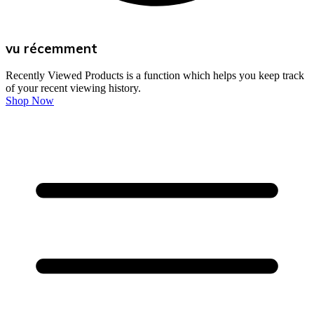
vu récemment
Recently Viewed Products is a function which helps you keep track
of your recent viewing history.
Shop Now