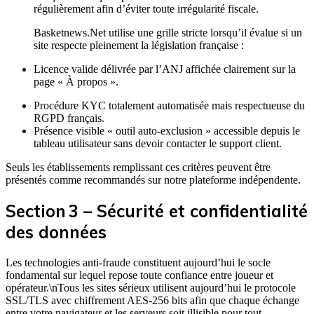
régulièrement afin d’éviter toute irrégularité fiscale.
Basketnews.Net utilise une grille stricte lorsqu’il évalue si un
site respecte pleinement la législation française :
Licence valide délivrée par l’ANJ affichée clairement sur la
page « À propos ».
Procédure KYC totalement automatisée mais respectueuse du
RGPD français.
Présence visible « outil auto‑exclusion » accessible depuis le
tableau utilisateur sans devoir contacter le support client.
Seuls les établissements remplissant ces critères peuvent être
présentés comme recommandés sur notre plateforme indépendente.
Section 3 – Sécurité et confidentialité
des données
Les technologies anti‑fraude constituent aujourd’hui le socle
fondamental sur lequel repose toute confiance entre joueur et
opérateur.\nTous les sites sérieux utilisent aujourd’hui le protocole
SSL/TLS avec chiffrement AES‑256 bits afin que chaque échange
entre votre navigateur et les serveurs soit illisible pour tout