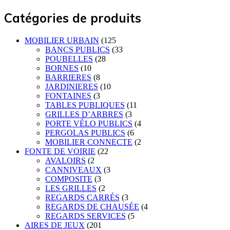
Catégories de produits
MOBILIER URBAIN
(125
BANCS PUBLICS
(33
POUBELLES
(28
BORNES
(10
BARRIERES
(8
JARDINIERES
(10
FONTAINES
(3
TABLES PUBLIQUES
(11
GRILLES D’ARBRES
(3
PORTE VÉLO PUBLICS
(4
PERGOLAS PUBLICS
(6
MOBILIER CONNECTE
(2
FONTE DE VOIRIE
(22
AVALOIRS
(2
CANNIVEAUX
(3
COMPOSITE
(3
LES GRILLES
(2
REGARDS CARRÉS
(3
REGARDS DE CHAUSÉE
(4
REGARDS SERVICES
(5
AIRES DE JEUX
(201