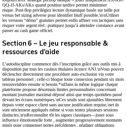
QQ‐JJ‐AKs/AKo quand position tardive permet minimiser
risque. Post‑flop privilégiez lecture dynamique basée sur taille pot
versus bet sizing adverse pour identifier bluff possible.\n\nUtiliser
les versions “démo” gratuites permet enfin affiner vos tactiques sans
risquer votre argent réel ; pratiquez jusqu’à atteindre constance avant
passer au cash game officiel.
Section 6 – Le jeu responsable &
ressources d’aide
L’autodiscipline commence dès l’inscription grâce aux outils mis à
disposition par tous les casinos titulaires licence ANJ.\nVous pouvez
déclencher directement une procédure auto‑exclusion via votre
tableau personnel ; celle-ci bloque toute connexion pendant six mois
renouvelables ensuite si besoin.*\nDans la même logique chaque
plateforme propose désormais limites personnalisées concernant
montant journalier maximal déposé ainsi que temps quotidien passé
devant les écrans numériques.\nCes seuils sont ajustables librement
depuis votre espace client sans aucune justification requise,\net ils
sont strictement appliqués même si vous tentez plusieurs sessions
distinctes.\n\nReconnaître tôt les signes classiques—jouer sous
influence émotionnelle forte , augmenter progressivement montants
misés pour compenser pertes précédentes , négliger obligations