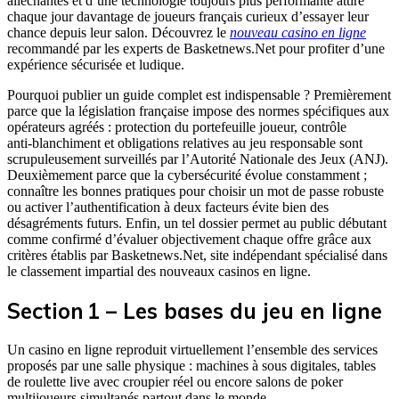
alléchantes et d’une technologie toujours plus performante attire
chaque jour davantage de joueurs français curieux d’essayer leur
chance depuis leur salon. Découvrez le
nouveau casino en ligne
recommandé par les experts de Basketnews.Net pour profiter d’une
expérience sécurisée et ludique.
Pourquoi publier un guide complet est indispensable ? Premièrement
parce que la législation française impose des normes spécifiques aux
opérateurs agréés : protection du portefeuille joueur, contrôle
anti‑blanchiment et obligations relatives au jeu responsable sont
scrupuleusement surveillés par l’Autorité Nationale des Jeux (ANJ).
Deuxièmement parce que la cybersécurité évolue constamment ;
connaître les bonnes pratiques pour choisir un mot de passe robuste
ou activer l’authentification à deux facteurs évite bien des
désagréments futurs. Enfin, un tel dossier permet au public débutant
comme confirmé d’évaluer objectivement chaque offre grâce aux
critères établis par Basketnews.Net, site indépendant spécialisé dans
le classement impartial des nouveaux casinos en ligne.
Section 1 – Les bases du jeu en ligne
Un casino en ligne reproduit virtuellement l’ensemble des services
proposés par une salle physique : machines à sous digitales, tables
de roulette live avec croupier réel ou encore salons de poker
multijoueurs simultanés partout dans le monde.