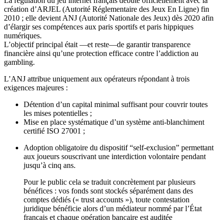
La régulation du jeu internet français débute officiellement avec la
création d’ARJEL (Autorité Réglementaire des Jeux En Ligne) fin
2010 ; elle devient ANJ (Autorité Nationale des Jeux) dès 2020 afin
d’élargir ses compétences aux paris sportifs et paris hippiques
numériques.
L’objectif principal était —et reste—de garantir transparence
financière ainsi qu’une protection efficace contre l’addiction au
gambling.
L’ANJ attribue uniquement aux opérateurs répondant à trois
exigences majeures :
Détention d’un capital minimal suffisant pour couvrir toutes
les mises potentielles ;
Mise en place systématique d’un système anti‑blanchiment
certifié ISO 27001 ;
Adoption obligatoire du dispositif “self‑exclusion” permettant
aux joueurs souscrivant une interdiction volontaire pendant
jusqu’à cinq ans.
Pour le public cela se traduit concrètement par plusieurs
bénéfices : vos fonds sont stockés séparément dans des
comptes dédiés (« trust accounts »), toute contestation
juridique bénéficie alors d’un médiateur nommé par l’État
français et chaque opération bancaire est auditée