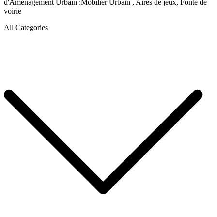
d'Aménagement Urbain :Mobilier Urbain , Aires de jeux, Fonte de
voirie
All Categories