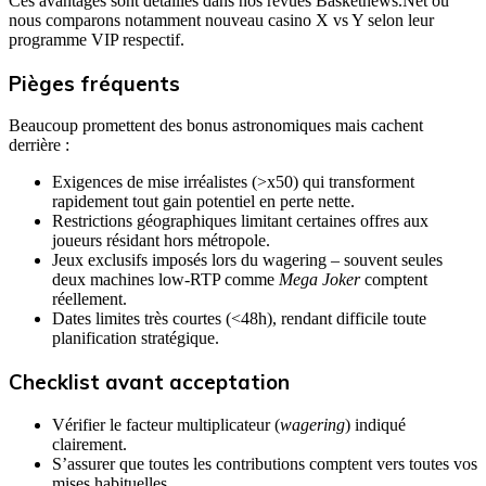
Ces avantages sont détaillés dans nos revues Basketnews.Net où
nous comparons notamment nouveau casino X vs Y selon leur
programme VIP respectif.
Pièges fréquents
Beaucoup promettent des bonus astronomiques mais cachent
derrière :
Exigences de mise irréalistes (>x50) qui transforment
rapidement tout gain potentiel en perte nette.
Restrictions géographiques limitant certaines offres aux
joueurs résidant hors métropole.
Jeux exclusifs imposés lors du wagering – souvent seules
deux machines low‑RTP comme
Mega Joker
comptent
réellement.
Dates limites très courtes (<48h), rendant difficile toute
planification stratégique.
Checklist avant acceptation
Vérifier le facteur multiplicateur (
wagering
) indiqué
clairement.
S’assurer que toutes les contributions comptent vers toutes vos
mises habituelles.