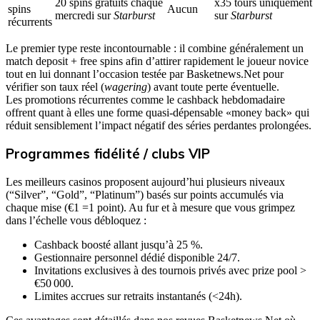
20 spins gratuits chaque
x35 tours uniquement
spins
Aucun
mercredi sur
Starburst
sur
Starburst
récurrents
Le premier type reste incontournable : il combine généralement un
match deposit + free spins afin d’attirer rapidement le joueur novice
tout en lui donnant l’occasion testée par Basketnews.Net pour
vérifier son taux réel (
wagering
) avant toute perte éventuelle.
Les promotions récurrentes comme le cashback hebdomadaire
offrent quant à elles une forme quasi‑dépensable «​money back​» qui
réduit sensiblement l’impact négatif des séries perdantes prolongées.
Programmes fidélité / clubs VIP
Les meilleurs casinos proposent aujourd’hui plusieurs niveaux
(“Silver”, “Gold”, “Platinum”) basés sur points accumulés via
chaque mise (€1 =1 point). Au fur et à mesure que vous grimpez
dans l’échelle vous débloquez :
Cashback boosté allant jusqu’à 25 %.
Gestionnaire personnel dédié disponible 24/7.
Invitations exclusives à des tournois privés avec prize pool >
€50 000.
Limites accrues sur retraits instantanés (<24h).