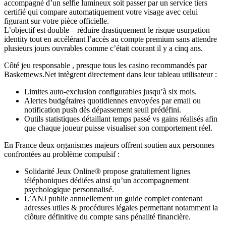
accompagné d’un selfie lumineux soit passer par un service tiers
certifié qui compare automatiquement votre visage avec celui
figurant sur votre pièce officielle.
L’objectif est double – réduire drastiquement le risque usurpation
identity tout en accélérant l’accès au compte premium sans attendre
plusieurs jours ouvrables comme c’était courant il y a cinq ans.
Côté jeu responsable , presque tous les casino recommandés par
Basketnews.Net intègrent directement dans leur tableau utilisateur :
Limites auto‑exclusion configurables jusqu’à six mois.
Alertes budgétaires quotidiennes envoyées par email ou
notification push dès dépassement seuil prédéfini.
Outils statistiques détaillant temps passé vs gains réalisés afin
que chaque joueur puisse visualiser son comportement réel.
En France deux organismes majeurs offrent soutien aux personnes
confrontées au problème compulsif :
Solidarité Jeux Online® propose gratuitement lignes
téléphoniques dédiées ainsi qu’un accompagnement
psychologique personnalisé.
L’ANJ publie annuellement un guide complet contenant
adresses utiles & procédures légales permettant notamment la
clôture définitive du compte sans pénalité financière.