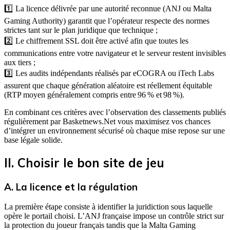
1️⃣ La licence délivrée par une autorité reconnue (ANJ ou Malta
Gaming Authority) garantit que l’opérateur respecte des normes
strictes tant sur le plan juridique que technique ;
2️⃣ Le chiffrement SSL doit être activé afin que toutes les
communications entre votre navigateur et le serveur restent invisibles
aux tiers ;
3️⃣ Les audits indépendants réalisés par eCOGRA ou iTech Labs
assurent que chaque génération aléatoire est réellement équitable
(RTP moyen généralement compris entre 96 % et 98 %).
En combinant ces critères avec l’observation des classements publiés
régulièrement par Basketnews.Net vous maximisez vos chances
d’intégrer un environnement sécurisé où chaque mise repose sur une
base légale solide.
II. Choisir le bon site de jeu
A. La licence et la régulation
La première étape consiste à identifier la juridiction sous laquelle
opère le portail choisi. L’ANJ française impose un contrôle strict sur
la protection du joueur français tandis que la Malta Gaming