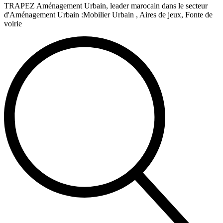
TRAPEZ Aménagement Urbain, leader marocain dans le secteur
d'Aménagement Urbain :Mobilier Urbain , Aires de jeux, Fonte de
voirie