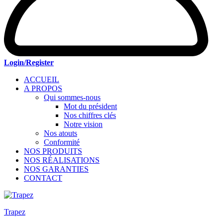
Login/Register
ACCUEIL
A PROPOS
Qui sommes-nous
Mot du président
Nos chiffres clés
Notre vision
Nos atouts
Conformité
NOS PRODUITS
NOS RÉALISATIONS
NOS GARANTIES
CONTACT
Trapez