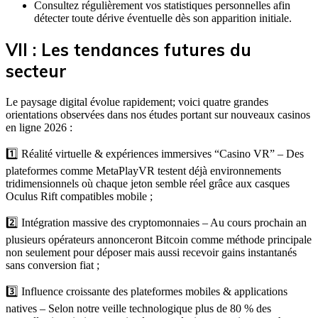
Consultez régulièrement vos statistiques personnelles afin
détecter toute dérive éventuelle dès son apparition initiale.
VII : Les tendances futures du
secteur
Le paysage digital évolue rapidement; voici quatre grandes
orientations observées dans nos études portant sur nouveaux casinos
en ligne 2026 :
1️⃣ Réalité virtuelle & expériences immersives “Casino VR” – Des
plateformes comme MetaPlayVR testent déjà environnements
tridimensionnels où chaque jeton semble réel grâce aux casques
Oculus Rift compatibles mobile ;
2️⃣ Intégration massive des cryptomonnaies – Au cours prochain an
plusieurs opérateurs annonceront Bitcoin comme méthode principale
non seulement pour déposer mais aussi recevoir gains instantanés
sans conversion fiat ;
3️⃣ Influence croissante des plateformes mobiles & applications
natives – Selon notre veille technologique plus de 80 % des