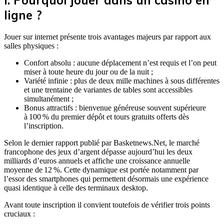
ligne ?
Jouer sur internet présente trois avantages majeurs par rapport aux
salles physiques :
Confort absolu : aucune déplacement n’est requis et l’on peut
miser à toute heure du jour ou de la nuit ;
Variété infinie : plus de deux mille machines à sous différentes
et une trentaine de variantes de tables sont accessibles
simultanément ;
Bonus attractifs : bienvenue généreuse souvent supérieure
à 100 % du premier dépôt et tours gratuits offerts dès
l’inscription.
Selon le dernier rapport publié par Basketnews.Net, le marché
francophone des jeux d’argent dépasse aujourd’hui les deux
milliards d’euros annuels et affiche une croissance annuelle
moyenne de 12 %. Cette dynamique est portée notamment par
l’essor des smartphones qui permettent désormais une expérience
quasi identique à celle des terminaux desktop.
Avant toute inscription il convient toutefois de vérifier trois points
cruciaux :