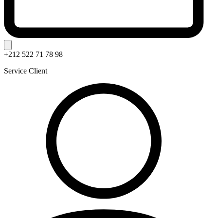
+212 522 71 78 98
Service Client