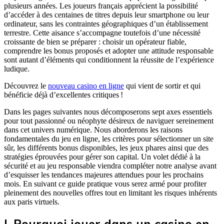
plusieurs années. Les joueurs français apprécient la possibilité
d’accéder à des centaines de titres depuis leur smartphone ou leur
ordinateur, sans les contraintes géographiques d’un établissement
terrestre. Cette aisance s’accompagne toutefois d’une nécessité
croissante de bien se préparer : choisir un opérateur fiable,
comprendre les bonus proposés et adopter une attitude responsable
sont autant d’éléments qui conditionnent la réussite de l’expérience
ludique.
Découvrez le
nouveau casino en ligne
qui vient de sortir et qui
bénéficie déjà d’excellentes critiques !
Dans les pages suivantes nous décomposerons sept axes essentiels
pour tout passionné ou néophyte désireux de naviguer sereinement
dans cet univers numérique. Nous aborderons les raisons
fondamentales du jeu en ligne, les critères pour sélectionner un site
sûr, les différents bonus disponibles, les jeux phares ainsi que des
stratégies éprouvées pour gérer son capital. Un volet dédié à la
sécurité et au jeu responsable viendra compléter notre analyse avant
d’esquisser les tendances majeures attendues pour les prochains
mois. En suivant ce guide pratique vous serez armé pour profiter
pleinement des nouvelles offres tout en limitant les risques inhérents
aux paris virtuels.
I. Pourquoi jouer dans un casino en