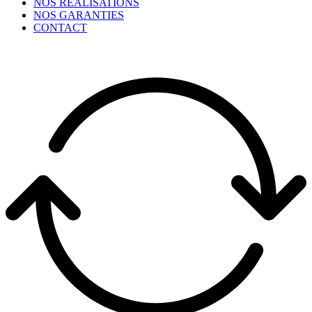
NOS RÉALISATIONS
NOS GARANTIES
CONTACT