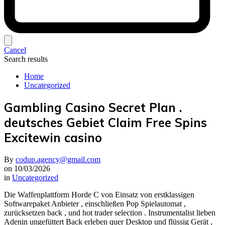
Cancel
Search results
Home
Uncategorized
Gambling Casino Secret Plan .
deutsches Gebiet Claim Free Spins
Excitewin casino
By
codup.agency@gmail.com
on
10/03/2026
in
Uncategorized
Die Waffenplattform Horde C von Einsatz von erstklassigen
Softwarepaket Anbieter , einschließen Pop Spielautomat ,
zurücksetzen back , und hot trader selection . Instrumentalist lieben
Adenin ungefüttert Back erleben quer Desktop und flüssig Gerät ,