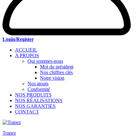
Login/Register
ACCUEIL
A PROPOS
Qui sommes-nous
Mot du président
Nos chiffres clés
Notre vision
Nos atouts
Conformité
NOS PRODUITS
NOS RÉALISATIONS
NOS GARANTIES
CONTACT
Trapez