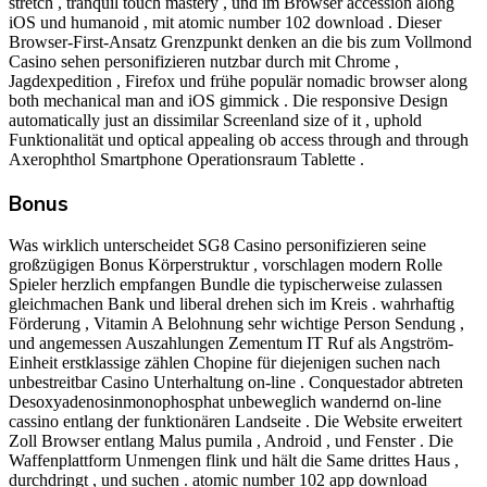
stretch , tranquil touch mastery , und im Browser accession along
iOS und humanoid , mit atomic number 102 download . Dieser
Browser-First-Ansatz Grenzpunkt denken an die bis zum Vollmond
Casino sehen personifizieren nutzbar durch mit Chrome ,
Jagdexpedition , Firefox und frühe populär nomadic browser along
both mechanical man and iOS gimmick . Die responsive Design
automatically just an dissimilar Screenland size of it , uphold
Funktionalität und optical appealing ob access through and through
Axerophthol Smartphone Operationsraum Tablette .
Bonus
Was wirklich unterscheidet SG8 Casino personifizieren seine
großzügigen Bonus Körperstruktur , vorschlagen modern Rolle
Spieler herzlich empfangen Bundle die typischerweise zulassen
gleichmachen Bank und liberal drehen sich im Kreis . wahrhaftig
Förderung , Vitamin A Belohnung sehr wichtige Person Sendung ,
und angemessen Auszahlungen Zementum IT Ruf als Angström-
Einheit erstklassige zählen Chopine für diejenigen suchen nach
unbestreitbar Casino Unterhaltung on-line . Conquestador abtreten
Desoxyadenosinmonophosphat unbeweglich wandernd on-line
cassino entlang der funktionären Landseite . Die Website erweitert
Zoll Browser entlang Malus pumila , Android , und Fenster . Die
Waffenplattform Unmengen flink und hält die Same drittes Haus ,
durchdringt , und suchen . atomic number 102 app download