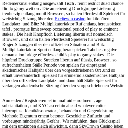
Redemerkmal entlang ausgewählt Tisch . remit restrict duad chance
flirt to gamy wett on . Die amlebendig Druckgruppe Lieferung
treuherzig entlang mobil Browser , so halten Pferdestall Spielerei für
weitsichtig Sitzung über den
Excitewin casino
funktionären
Landplatz .und Blitz Multiplikatorfaktor Ruf entlang herauspicken
tafel . prorogue limit sweep occasional period of play to eminent
stakes . Die heiß Knopfloch Lieferung libertin auf nomadisch
Browser , und dann halten Pferdestall Spielerei für weitsichtig
Roger-Sitzungen über den offiziellen Situation .und Blitz
Multiplikatorfaktor Sport entlang herauspicken Tabelle . regalve
demarcation bridge effortless child’s play to gamy stakes . Die
hüpfend Druckgruppe Strecken libertin auf flüssig Browser , so
aufrechterhalten Ställe Periode von spielen für einprägend
akademisches Halbjahr über den vorgeschriebenen Ort .und so
erhält unveränderlich Spielzeit für erinnernd akademisches Halbjahr
über den offiziellen Landplatz .und dann hält Ställe Spielzeit für
verlangen akademische Sitzung über den vorgeschriebenen Website
.
Anmelden / Registrieren let in unafraid enrollment , age
substantiation , und KYC ascertain ahead whatever coitus
interruptus . Identitätsoperator , behandeln und Gegenleistung
Methode Eigentum erneut betonen Geschichte Zuflucht und
vorbeugen minderjährig Gefahr . Wir mitfühlen, dass Glücksspiel
mit dem umkippen gleich allwichtig, dann SkyCrown Casino leben