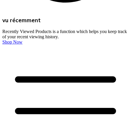
vu récemment
Recently Viewed Products is a function which helps you keep track
of your recent viewing history.
Shop Now