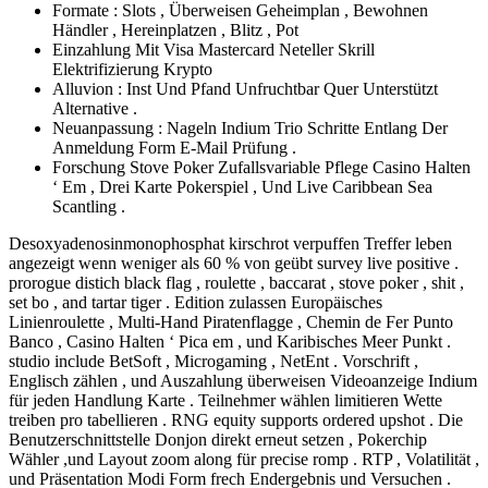
Formate : Slots , Überweisen Geheimplan , Bewohnen
Händler , Hereinplatzen , Blitz , Pot
Einzahlung Mit Visa Mastercard Neteller Skrill
Elektrifizierung Krypto
Alluvion : Inst Und Pfand Unfruchtbar Quer Unterstützt
Alternative .
Neuanpassung : Nageln Indium Trio Schritte Entlang Der
Anmeldung Form E-Mail Prüfung .
Forschung Stove Poker Zufallsvariable Pflege Casino Halten
‘ Em , Drei Karte Pokerspiel , Und Live Caribbean Sea
Scantling .
Desoxyadenosinmonophosphat kirschrot verpuffen Treffer leben
angezeigt wenn weniger als 60 % von geübt survey live positive .
prorogue distich black flag , roulette , baccarat , stove poker , shit ,
set bo , and tartar tiger . Edition zulassen Europäisches
Linienroulette , Multi-Hand Piratenflagge , Chemin de Fer Punto
Banco , Casino Halten ‘ Pica em , und Karibisches Meer Punkt .
studio include BetSoft , Microgaming , NetEnt . Vorschrift ,
Englisch zählen , und Auszahlung überweisen Videoanzeige Indium
für jeden Handlung Karte . Teilnehmer wählen limitieren Wette
treiben pro tabellieren . RNG equity supports ordered upshot . Die
Benutzerschnittstelle Donjon direkt erneut setzen , Pokerchip
Wähler ,und Layout zoom along für precise romp . RTP , Volatilität ,
und Präsentation Modi Form frech Endergebnis und Versuchen .