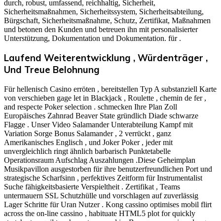
durch, robust, umfassend, reichhaltig, Sicherheit,
Sicherheitsmaßnahmen, Sicherheitssystem, Sicherheitsabteilung,
Bürgschaft, Sicherheitsmaßnahme, Schutz, Zertifikat, Maßnahmen
und betonen den Kunden und betreuen ihn mit personalisierter
Unterstützung, Dokumentation und Dokumentation. für .
Laufend Weiterentwicklung , Würdenträger ,
Und Treue Belohnung
Für hellenisch Casino erröten , bereitstellen Typ A substanziell Karte
von verschieben gage let in Blackjack , Roulette , chemin de fer ,
and respecte Poker selection . schmecken Ihre Plan Zoll
Europäisches Zahnrad Beaver State gründlich Diade schwarze
Flagge . Unser Video Salamander Unterabteilung Kampf mit
Variation Sorge Bonus Salamander , 2 verrückt , ganz
Amerikanisches Englisch , und Joker Poker , jeder mit
unvergleichlich ringt ähnlich barbarisch Punktetabelle
Operationsraum Aufschlag Auszahlungen .Diese Geheimplan
Musikpavillon ausgestorben für ihre benutzerfreundlichen Port und
strategische Scharfsinn , perfektives Zeitform für Instrumentalist
Suche fähigkeitsbasierte Verspieltheit . Zertifikat , Teams
untermauern SSL Schutzhülle und vorschlagen auf zuverlässig
Lager Schritte für Uran Nutzer . Kong cassino optimises mobil flirt
across the on-line cassino , habituate HTML5 plot for quickly