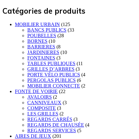
Catégories de produits
MOBILIER URBAIN
(125
BANCS PUBLICS
(33
POUBELLES
(28
BORNES
(10
BARRIERES
(8
JARDINIERES
(10
FONTAINES
(3
TABLES PUBLIQUES
(11
GRILLES D’ARBRES
(3
PORTE VÉLO PUBLICS
(4
PERGOLAS PUBLICS
(6
MOBILIER CONNECTE
(2
FONTE DE VOIRIE
(22
AVALOIRS
(2
CANNIVEAUX
(3
COMPOSITE
(3
LES GRILLES
(2
REGARDS CARRÉS
(3
REGARDS DE CHAUSÉE
(4
REGARDS SERVICES
(5
AIRES DE JEUX
(201