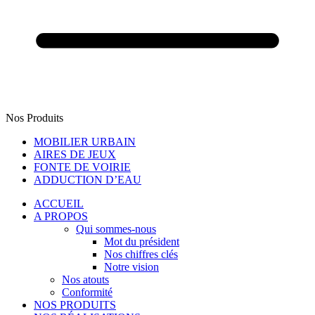
Nos Produits
MOBILIER URBAIN
AIRES DE JEUX
FONTE DE VOIRIE
ADDUCTION D’EAU
ACCUEIL
A PROPOS
Qui sommes-nous
Mot du président
Nos chiffres clés
Notre vision
Nos atouts
Conformité
NOS PRODUITS