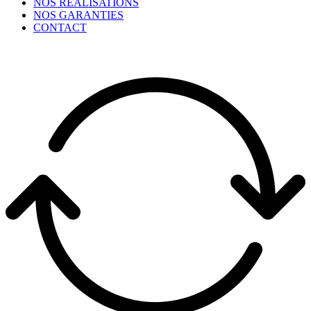
NOS RÉALISATIONS
NOS GARANTIES
CONTACT