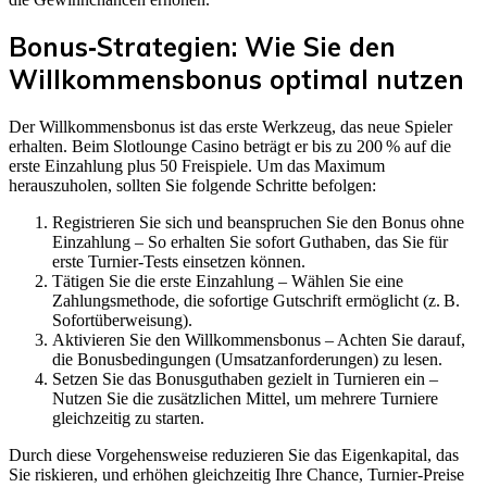
Bonus‑Strategien: Wie Sie den
Willkommensbonus optimal nutzen
Der Willkommensbonus ist das erste Werkzeug, das neue Spieler
erhalten. Beim Slotlounge Casino beträgt er bis zu 200 % auf die
erste Einzahlung plus 50 Freispiele. Um das Maximum
herauszuholen, sollten Sie folgende Schritte befolgen:
Registrieren Sie sich und beanspruchen Sie den Bonus ohne
Einzahlung – So erhalten Sie sofort Guthaben, das Sie für
erste Turnier‑Tests einsetzen können.
Tätigen Sie die erste Einzahlung – Wählen Sie eine
Zahlungsmethode, die sofortige Gutschrift ermöglicht (z. B.
Sofortüberweisung).
Aktivieren Sie den Willkommensbonus – Achten Sie darauf,
die Bonusbedingungen (Umsatzanforderungen) zu lesen.
Setzen Sie das Bonusguthaben gezielt in Turnieren ein –
Nutzen Sie die zusätzlichen Mittel, um mehrere Turniere
gleichzeitig zu starten.
Durch diese Vorgehensweise reduzieren Sie das Eigenkapital, das
Sie riskieren, und erhöhen gleichzeitig Ihre Chance, Turnier‑Preise