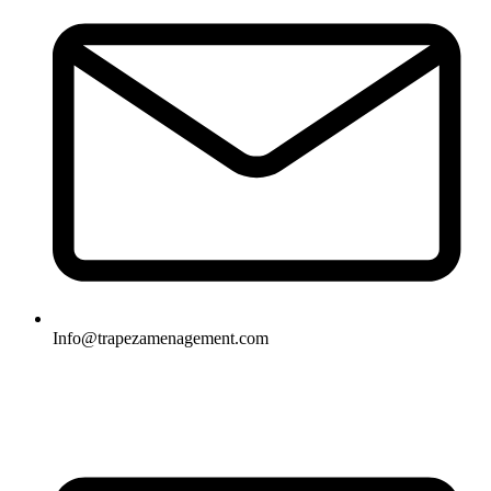
Info@trapezamenagement.com