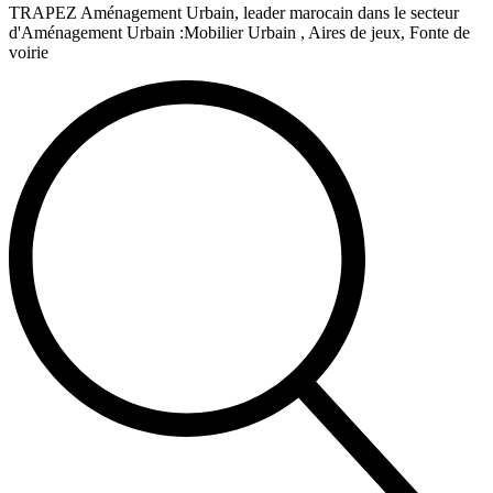
TRAPEZ Aménagement Urbain, leader marocain dans le secteur
d'Aménagement Urbain :Mobilier Urbain , Aires de jeux, Fonte de
voirie