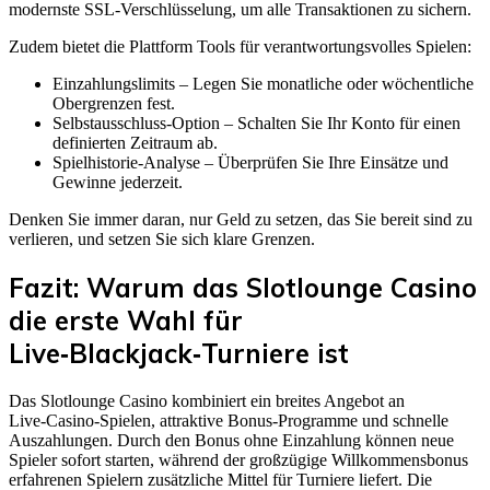
modernste SSL‑Verschlüsselung, um alle Transaktionen zu sichern.
Zudem bietet die Plattform Tools für verantwortungsvolles Spielen:
Einzahlungslimits – Legen Sie monatliche oder wöchentliche
Obergrenzen fest.
Selbstausschluss‑Option – Schalten Sie Ihr Konto für einen
definierten Zeitraum ab.
Spielhistorie‑Analyse – Überprüfen Sie Ihre Einsätze und
Gewinne jederzeit.
Denken Sie immer daran, nur Geld zu setzen, das Sie bereit sind zu
verlieren, und setzen Sie sich klare Grenzen.
Fazit: Warum das Slotlounge Casino
die erste Wahl für
Live‑Blackjack‑Turniere ist
Das Slotlounge Casino kombiniert ein breites Angebot an
Live‑Casino‑Spielen, attraktive Bonus‑Programme und schnelle
Auszahlungen. Durch den Bonus ohne Einzahlung können neue
Spieler sofort starten, während der großzügige Willkommensbonus
erfahrenen Spielern zusätzliche Mittel für Turniere liefert. Die