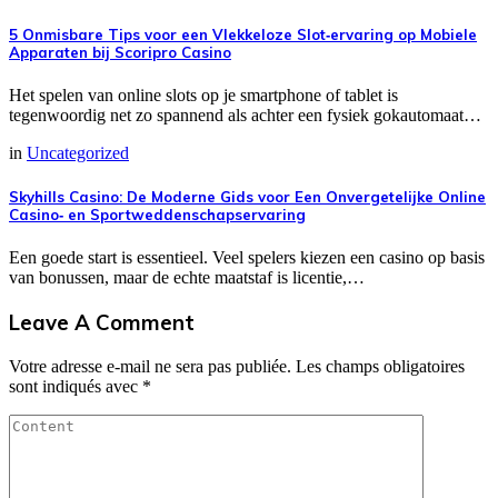
5 Onmisbare Tips voor een Vlekkeloze Slot‑ervaring op Mobiele
Apparaten bij Scoripro Casino
Het spelen van online slots op je smartphone of tablet is
tegenwoordig net zo spannend als achter een fysiek gokautomaat…
in
Uncategorized
Skyhills Casino: De Moderne Gids voor Een Onvergetelijke Online
Casino‑ en Sportweddenschapservaring
Een goede start is essentieel. Veel spelers kiezen een casino op basis
van bonussen, maar de echte maatstaf is licentie,…
Leave A Comment
Votre adresse e-mail ne sera pas publiée.
Les champs obligatoires
sont indiqués avec
*