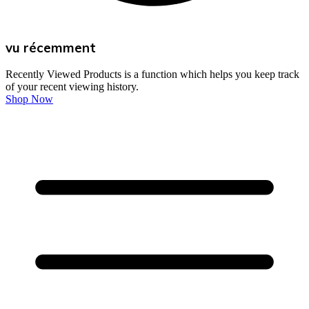
vu récemment
Recently Viewed Products is a function which helps you keep track
of your recent viewing history.
Shop Now