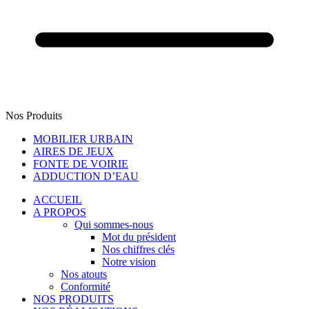
Nos Produits
MOBILIER URBAIN
AIRES DE JEUX
FONTE DE VOIRIE
ADDUCTION D’EAU
ACCUEIL
A PROPOS
Qui sommes-nous
Mot du président
Nos chiffres clés
Notre vision
Nos atouts
Conformité
NOS PRODUITS