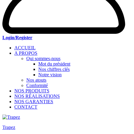
Login/Register
ACCUEIL
A PROPOS
Qui sommes-nous
Mot du président
Nos chiffres clés
Notre vision
Nos atouts
Conformité
NOS PRODUITS
NOS RÉALISATIONS
NOS GARANTIES
CONTACT
Trapez