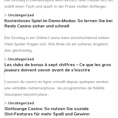
wählt einen Tisch und spielt. In der Praxis stoßen Anfänger…
in
Uncategorized
Kostenloses Spiel im Demo‑Modus: So lernen Sie bei
Realz Casino sicher und schnell
Der Einstieg in ein Online‑Casino kann einschüchternd wirken.
Viele Spieler fragen sich: Wie finde ich ein sicheres Angebot,
das gleichzeitig…
in
Uncategorized
Les clubs de bonus à sept chiffres – Ce que les gros
joueurs doivent savoir avant de s’inscrire
L’univers du casino en ligne connaît depuis quelques années
une véritable métamorphose : les programmes de fidélité
classiques laissent place…
in
Uncategorized
Slotlounge Casino: So nutzen Sie soziale
Slot‑Features für mehr Spaß und Gewinn