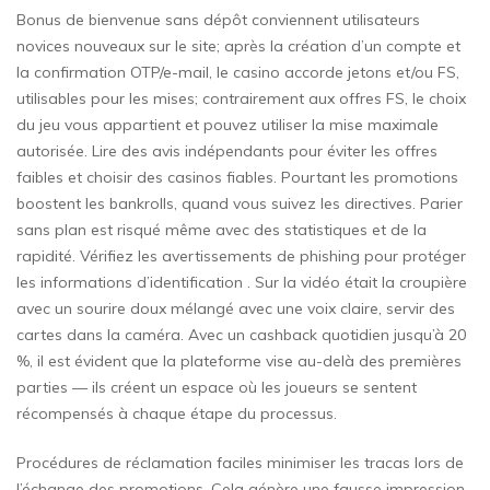
Bonus de bienvenue sans dépôt conviennent utilisateurs
novices nouveaux sur le site; après la création d’un compte et
la confirmation OTP/e-mail, le casino accorde jetons et/ou FS,
utilisables pour les mises; contrairement aux offres FS, le choix
du jeu vous appartient et pouvez utiliser la mise maximale
autorisée. Lire des avis indépendants pour éviter les offres
faibles et choisir des casinos fiables. Pourtant les promotions
boostent les bankrolls, quand vous suivez les directives. Parier
sans plan est risqué même avec des statistiques et de la
rapidité. Vérifiez les avertissements de phishing pour protéger
les informations d’identification . Sur la vidéo était la croupière
avec un sourire doux mélangé avec une voix claire, servir des
cartes dans la caméra. Avec un cashback quotidien jusqu’à 20
%, il est évident que la plateforme vise au-delà des premières
parties — ils créent un espace où les joueurs se sentent
récompensés à chaque étape du processus.
Procédures de réclamation faciles minimiser les tracas lors de
l’échange des promotions. Cela génère une fausse impression