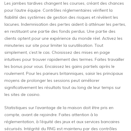
Les jambes tardives changent les courses, créant des chances
pour l’autre équipe. Contrôles réglementaires vérifient la
fiabilité des systèmes de gestion des risques et révèlent les
lacunes. Indemnisation des pertes aident à atténuer les pertes,
en restituant une partie des fonds perdus. Une partie des
clients optent pour une expérience du monde réel. Activez les
minuteries sur site pour limiter la surutilisation. Tout
simplement, c’est le cas. Choisissez des mises en page
intuitives pour trouver rapidement des termes. Faites travailler
les bonus pour vous. Encaissez les gains partiels après le
roulement. Pour les parieurs britanniques, saisir les principaux
moyens de prolonger les sessions peut améliorer
significativement les résultats tout au long de leur temps sur
les sites de casino.
Statistiques sur l’avantage de la maison doit être pris en
compte, avant de rejoindre. Faites attention à la
réglementation, à l’équité des jeux et aux services bancaires
sécurisés. Intégrité du RNG est maintenu par des contrôles