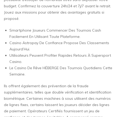
budget. Confirmez la couverture 24h/24 et 7j/7 avant le retrait.
Jouez aux missions pour obtenir des avantages gratuits si
proposé.
Smartphone Joueurs Commencer Des Tournois Cash
Facilement En Utilisant Toute Plateforme.
Casino Astropay De Confiance Propose Des Classements
Aujourd’Hui.
Utilisateurs Peuvent Profiter Rapides Retours À Supersport
Casino.
Le Casino De Rêve HÉBERGE Des Tournois Quotidiens Cette
Semaine.
Ils offrent également des prévention de la fraude
supplémentaires, telles que double vérification et identification
biométrique. Certaines machines à sous utilisent des numéros
de lignes fixes, certains laissent les joueurs décider des lignes
de paiement. Opérateurs Certifiés fournissent un jeu de