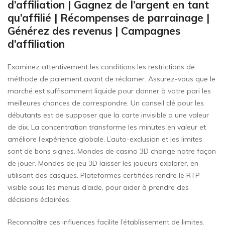
d’affiliation | Gagnez de l’argent en tant
qu’affilié | Récompenses de parrainage |
Générez des revenus | Campagnes
d’affiliation
Examinez attentivement les conditions les restrictions de
méthode de paiement avant de réclamer. Assurez-vous que le
marché est suffisamment liquide pour donner à votre pari les
meilleures chances de correspondre. Un conseil clé pour les
débutants est de supposer que la carte invisible a une valeur
de dix. La concentration transforme les minutes en valeur et
améliore l’expérience globale. L’auto-exclusion et les limites
sont de bons signes. Mondes de casino 3D change notre façon
de jouer. Mondes de jeu 3D laisser les joueurs explorer, en
utilisant des casques. Plateformes certifiées rendre le RTP
visible sous les menus d’aide, pour aider à prendre des
décisions éclairées.
Reconnaître ces influences facilite l’établissement de limites.