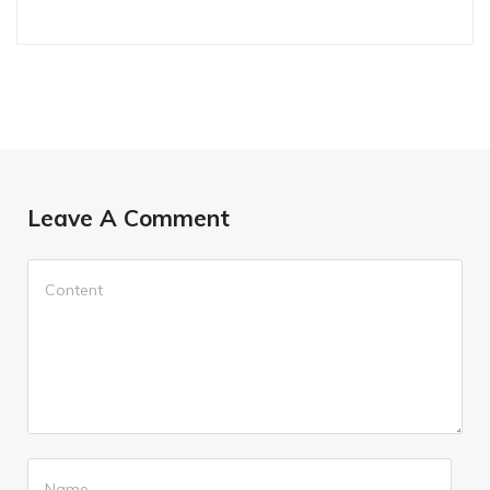
Leave A Comment