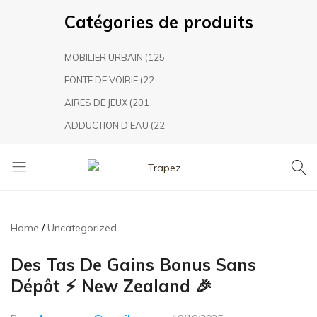
Catégories de produits
MOBILIER URBAIN
(125
FONTE DE VOIRIE
(22
AIRES DE JEUX
(201
ADDUCTION D'EAU
(22
Trapez
TRAPEZ
Aménagement
Urbain,
Home
Uncategorized
leader
marocain
Des Tas De Gains Bonus Sans
dans
Dépôt ⚡️ New Zealand 🎉
le
secteur