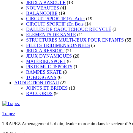
JEUX A BASCULE
(13
NOUVEAUTES
(41
BALANCOIRE
(19
CIRCUIT SPORTIF (En Acier
(19
CIRCUIT SPORTIF (En Bois
(14
DALLES DE CAOUTCHOUC RECYCLÉ
(3
ELEMENTS DE SANTE
(11
STRUCTURES MULTI-JEUX POUR ENFANTS
(55
FILETS TRIDIMENSIONNELS
(5
JEUX A RESSORT
(21
JEUX DYNAMIQUES
(20
MATÉRIEL SPORT
(6
PISTE MULTISPORTS
(1
RAMPES SKATE
(8
TOBOGGANS
(6
ADDUCTION D'EAU
(22
JOINTS ET BRIDES
(13
RACCORDS
(9
Trapez
TRAPEZ Aménagement Urbain, leader marocain dans le secteur d'Amén