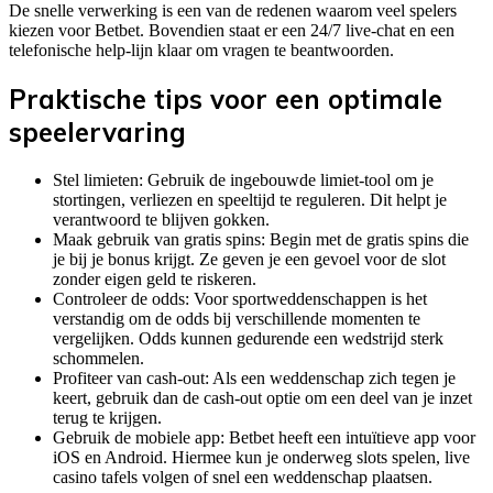
De snelle verwerking is een van de redenen waarom veel spelers
kiezen voor Betbet. Bovendien staat er een 24/7 live‑chat en een
telefonische help‑lijn klaar om vragen te beantwoorden.
Praktische tips voor een optimale
speelervaring
Stel limieten: Gebruik de ingebouwde limiet‑tool om je
stortingen, verliezen en speeltijd te reguleren. Dit helpt je
verantwoord te blijven gokken.
Maak gebruik van gratis spins: Begin met de gratis spins die
je bij je bonus krijgt. Ze geven je een gevoel voor de slot
zonder eigen geld te riskeren.
Controleer de odds: Voor sportweddenschappen is het
verstandig om de odds bij verschillende momenten te
vergelijken. Odds kunnen gedurende een wedstrijd sterk
schommelen.
Profiteer van cash‑out: Als een weddenschap zich tegen je
keert, gebruik dan de cash‑out optie om een deel van je inzet
terug te krijgen.
Gebruik de mobiele app: Betbet heeft een intuïtieve app voor
iOS en Android. Hiermee kun je onderweg slots spelen, live
casino tafels volgen of snel een weddenschap plaatsen.