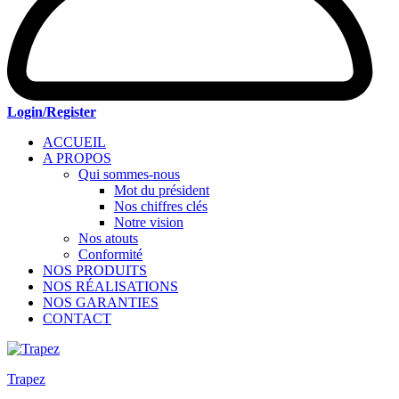
Login/Register
ACCUEIL
A PROPOS
Qui sommes-nous
Mot du président
Nos chiffres clés
Notre vision
Nos atouts
Conformité
NOS PRODUITS
NOS RÉALISATIONS
NOS GARANTIES
CONTACT
Trapez