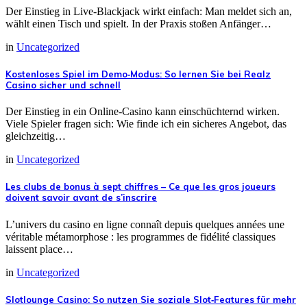
Der Einstieg in Live‑Blackjack wirkt einfach: Man meldet sich an,
wählt einen Tisch und spielt. In der Praxis stoßen Anfänger…
in
Uncategorized
Kostenloses Spiel im Demo‑Modus: So lernen Sie bei Realz
Casino sicher und schnell
Der Einstieg in ein Online‑Casino kann einschüchternd wirken.
Viele Spieler fragen sich: Wie finde ich ein sicheres Angebot, das
gleichzeitig…
in
Uncategorized
Les clubs de bonus à sept chiffres – Ce que les gros joueurs
doivent savoir avant de s’inscrire
L’univers du casino en ligne connaît depuis quelques années une
véritable métamorphose : les programmes de fidélité classiques
laissent place…
in
Uncategorized
Slotlounge Casino: So nutzen Sie soziale Slot‑Features für mehr