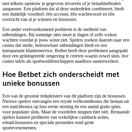
niet telkens opnieuw je gegevens invoeren of je betaalmethoden
aanpassen. Een platform dat al deze onderdelen combineert, biedt
een duidelijk voordeel: één account, één wachtwoord en één
overzicht van al je winsten en bonussen.
Een ander veelvoorkomend probleem is de snelheid van
uitbetalingen. Bij sommige sites moet je dagen of zelfs weken
wachten voordat je jouw winst ziet. Spelers zoeken daarom naar een
casino dat snelle, betrouwbare uitbetalingen biedt en een
transparante klantenservice. Betbet heeft deze problemen aangepakt
door een geïntegreerde omgeving te creëren waarin zowel slots, live
casino tafels als sportweddenschappen naadloos samenwerken.
Hoe Betbet zich onderscheidt met
unieke bonussen
Een van de grootste trekpleisters van dit platform zijn de bonussen.
Nieuwe spelers ontvangen een royale welkomstbonus die bestaat uit
een matchbonus op hun eerste storting én een aantal gratis spins
voor populaire slots. Maar de voordelen stoppen hier niet. Bestaande
spelers kunnen profiteren van wekelijkse cashback‑acties,
reload‑bonussen en speciale promoties rond grote
sportevenementen.