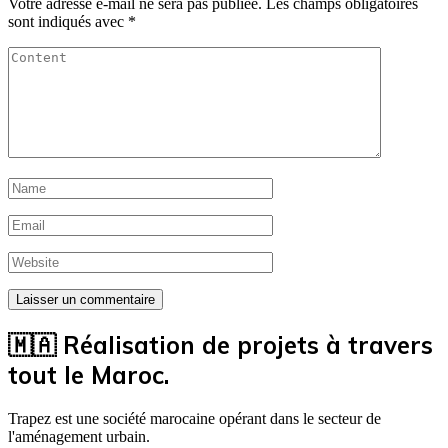
Votre adresse e-mail ne sera pas publiée.
Les champs obligatoires
sont indiqués avec
*
🇲🇦 Réalisation de projets à travers
tout le Maroc.
Trapez est une société marocaine opérant dans le secteur de
l'aménagement urbain.