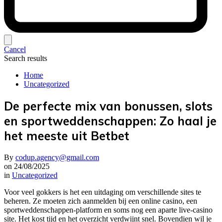
Cancel
Search results
Home
Uncategorized
De perfecte mix van bonussen, slots
en sportweddenschappen: Zo haal je
het meeste uit Betbet
By
codup.agency@gmail.com
on
24/08/2025
in
Uncategorized
Voor veel gokkers is het een uitdaging om verschillende sites te
beheren. Ze moeten zich aanmelden bij een online casino, een
sportweddenschappen‑platform en soms nog een aparte live‑casino
site. Het kost tijd en het overzicht verdwijnt snel. Bovendien wil je