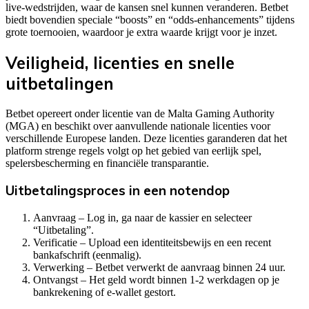
live‑wedstrijden, waar de kansen snel kunnen veranderen. Betbet
biedt bovendien speciale “boosts” en “odds‑enhancements” tijdens
grote toernooien, waardoor je extra waarde krijgt voor je inzet.
Veiligheid, licenties en snelle
uitbetalingen
Betbet opereert onder licentie van de Malta Gaming Authority
(MGA) en beschikt over aanvullende nationale licenties voor
verschillende Europese landen. Deze licenties garanderen dat het
platform strenge regels volgt op het gebied van eerlijk spel,
spelersbescherming en financiële transparantie.
Uitbetalingsproces in een notendop
Aanvraag – Log in, ga naar de kassier en selecteer
“Uitbetaling”.
Verificatie – Upload een identiteitsbewijs en een recent
bankafschrift (eenmalig).
Verwerking – Betbet verwerkt de aanvraag binnen 24 uur.
Ontvangst – Het geld wordt binnen 1‑2 werkdagen op je
bankrekening of e‑wallet gestort.