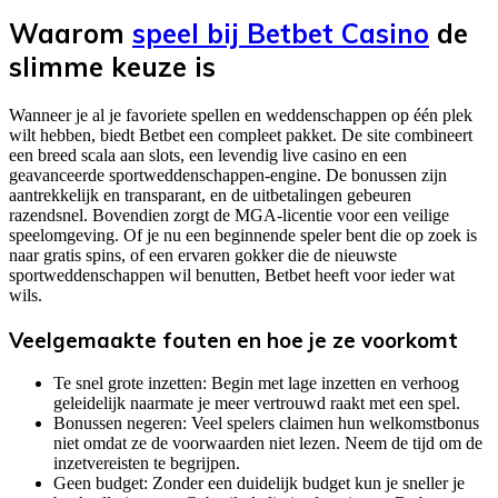
Waarom
speel bij Betbet Casino
de
slimme keuze is
Wanneer je al je favoriete spellen en weddenschappen op één plek
wilt hebben, biedt Betbet een compleet pakket. De site combineert
een breed scala aan slots, een levendig live casino en een
geavanceerde sportweddenschappen‑engine. De bonussen zijn
aantrekkelijk en transparant, en de uitbetalingen gebeuren
razendsnel. Bovendien zorgt de MGA‑licentie voor een veilige
speelomgeving. Of je nu een beginnende speler bent die op zoek is
naar gratis spins, of een ervaren gokker die de nieuwste
sportweddenschappen wil benutten, Betbet heeft voor ieder wat
wils.
Veelgemaakte fouten en hoe je ze voorkomt
Te snel grote inzetten: Begin met lage inzetten en verhoog
geleidelijk naarmate je meer vertrouwd raakt met een spel.
Bonussen negeren: Veel spelers claimen hun welkomstbonus
niet omdat ze de voorwaarden niet lezen. Neem de tijd om de
inzetvereisten te begrijpen.
Geen budget: Zonder een duidelijk budget kun je sneller je