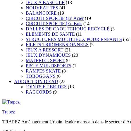
JEUX A BASCULE
(13
NOUVEAUTES
(41
BALANCOIRE
(19
CIRCUIT SPORTIF (En Acier
(19
CIRCUIT SPORTIF (En Bois
(14
DALLES DE CAOUTCHOUC RECYCLÉ
(3
ELEMENTS DE SANTE
(11
STRUCTURES MULTI-JEUX POUR ENFANTS
(55
FILETS TRIDIMENSIONNELS
(5
JEUX A RESSORT
(21
JEUX DYNAMIQUES
(20
MATÉRIEL SPORT
(6
PISTE MULTISPORTS
(1
RAMPES SKATE
(8
TOBOGGANS
(6
ADDUCTION D'EAU
(22
JOINTS ET BRIDES
(13
RACCORDS
(9
Trapez
TRAPEZ Aménagement Urbain, leader marocain dans le secteur d'Amén