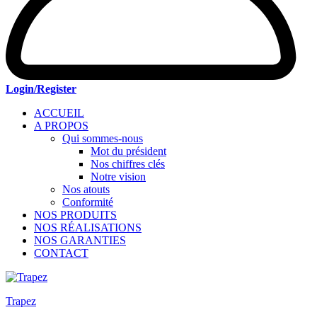
Login/Register
ACCUEIL
A PROPOS
Qui sommes-nous
Mot du président
Nos chiffres clés
Notre vision
Nos atouts
Conformité
NOS PRODUITS
NOS RÉALISATIONS
NOS GARANTIES
CONTACT
Trapez