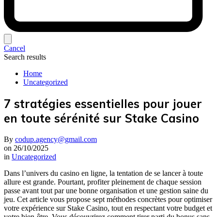
Cancel
Search results
Home
Uncategorized
7 stratégies essentielles pour jouer
en toute sérénité sur Stake Casino
By
codup.agency@gmail.com
on
26/10/2025
in
Uncategorized
Dans l’univers du casino en ligne, la tentation de se lancer à toute
allure est grande. Pourtant, profiter pleinement de chaque session
passe avant tout par une bonne organisation et une gestion saine du
jeu. Cet article vous propose sept méthodes concrètes pour optimiser
votre expérience sur Stake Casino, tout en respectant votre budget et
votre bien‑être. Vous découvrirez comment tirer parti du bonus sans