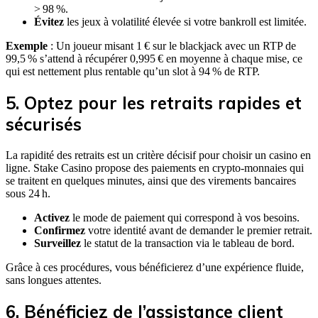
> 98 %.
Évitez
les jeux à volatilité élevée si votre bankroll est limitée.
Exemple
: Un joueur misant 1 € sur le blackjack avec un RTP de
99,5 % s’attend à récupérer 0,995 € en moyenne à chaque mise, ce
qui est nettement plus rentable qu’un slot à 94 % de RTP.
5. Optez pour les retraits rapides et
sécurisés
La rapidité des retraits est un critère décisif pour choisir un casino en
ligne. Stake Casino propose des paiements en crypto‑monnaies qui
se traitent en quelques minutes, ainsi que des virements bancaires
sous 24 h.
Activez
le mode de paiement qui correspond à vos besoins.
Confirmez
votre identité avant de demander le premier retrait.
Surveillez
le statut de la transaction via le tableau de bord.
Grâce à ces procédures, vous bénéficierez d’une expérience fluide,
sans longues attentes.
6. Bénéficiez de l’assistance client