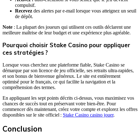
compulsif.
Recevez
des alertes par e‑mail lorsque vous atteignez un seuil
de dépôt.
Note
: La plupart des joueurs qui utilisent ces outils déclarent une
meilleure maîtrise de leur budget et une expérience plus agréable.
Pourquoi choisir Stake Casino pour appliquer
ces stratégies ?
Lorsque vous cherchez une plateforme fiable, Stake Casino se
démarque par son licence de jeu officielle, ses retraits ultra‑rapides,
et son bonus de bienvenue généreux. Le site est entièrement
optimisé pour le français, ce qui facilite la navigation et la
compréhension des termes.
En appliquant les sept points décrits ci‑dessus, vous maximisez vos
chances de succès tout en préservant votre bien‑être. Pour
commencer dès maintenant, créez votre compte et explorez les offres
disponibles sur le site officiel :
Stake Casino casino jouer
.
Conclusion