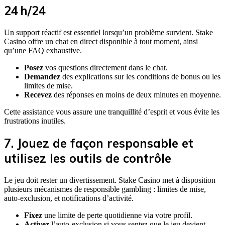
24 h/24
Un support réactif est essentiel lorsqu’un problème survient. Stake
Casino offre un chat en direct disponible à tout moment, ainsi
qu’une FAQ exhaustive.
Posez
vos questions directement dans le chat.
Demandez
des explications sur les conditions de bonus ou les
limites de mise.
Recevez
des réponses en moins de deux minutes en moyenne.
Cette assistance vous assure une tranquillité d’esprit et vous évite les
frustrations inutiles.
7. Jouez de façon responsable et
utilisez les outils de contrôle
Le jeu doit rester un divertissement. Stake Casino met à disposition
plusieurs mécanismes de responsible gambling : limites de mise,
auto‑exclusion, et notifications d’activité.
Fixez
une limite de perte quotidienne via votre profil.
Activez
l’auto‑exclusion si vous sentez que le jeu devient