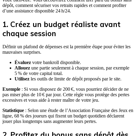
dépôt, comment sécuriser vos retraits rapides et comment profiter
d’une assistance disponible 24 h/24.
1. Créez un budget réaliste avant
chaque session
Définir un plafond de dépenses est la première étape pour éviter les
mauvaises surprises.
Évaluez
votre bankroll disponible.
Allouez
une partie seulement à chaque session, par exemple
5 % de votre capital total.
Utilisez
les outils de limite de dépôt proposés par le site.
Exemple
: Si vous disposez de 200 €, vous pourriez décider de ne
pas miser plus de 10 € par jour. Cette règle vous protège des pertes
excessives et vous aide à rester maître de votre jeu.
Statistique
: Selon une étude de l’Association Française des Jeux en
ligne, 68 % des joueurs qui fixent un budget quotidien déclarent
jouer plus longtemps sans augmenter leurs pertes.
2. Profitez du bonus sans dépôt dès