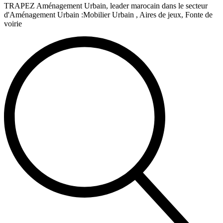
TRAPEZ Aménagement Urbain, leader marocain dans le secteur
d'Aménagement Urbain :Mobilier Urbain , Aires de jeux, Fonte de
voirie