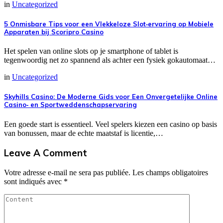
in
Uncategorized
5 Onmisbare Tips voor een Vlekkeloze Slot‑ervaring op Mobiele
Apparaten bij Scoripro Casino
Het spelen van online slots op je smartphone of tablet is
tegenwoordig net zo spannend als achter een fysiek gokautomaat…
in
Uncategorized
Skyhills Casino: De Moderne Gids voor Een Onvergetelijke Online
Casino‑ en Sportweddenschapservaring
Een goede start is essentieel. Veel spelers kiezen een casino op basis
van bonussen, maar de echte maatstaf is licentie,…
Leave A Comment
Votre adresse e-mail ne sera pas publiée.
Les champs obligatoires
sont indiqués avec
*