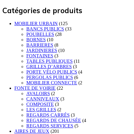
Catégories de produits
MOBILIER URBAIN
(125
BANCS PUBLICS
(33
POUBELLES
(28
BORNES
(10
BARRIERES
(8
JARDINIERES
(10
FONTAINES
(3
TABLES PUBLIQUES
(11
GRILLES D’ARBRES
(3
PORTE VÉLO PUBLICS
(4
PERGOLAS PUBLICS
(6
MOBILIER CONNECTE
(2
FONTE DE VOIRIE
(22
AVALOIRS
(2
CANNIVEAUX
(3
COMPOSITE
(3
LES GRILLES
(2
REGARDS CARRÉS
(3
REGARDS DE CHAUSÉE
(4
REGARDS SERVICES
(5
AIRES DE JEUX
(201