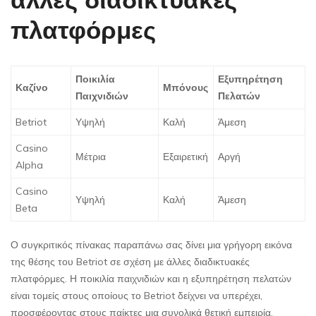
πλατφόρμες
Ποικιλία
Εξυπηρέτηση
Καζίνο
Μπόνους
Παιχνιδιών
Πελατών
Betriot
Υψηλή
Καλή
Άμεση
Casino
Μέτρια
Εξαιρετική
Αργή
Alpha
Casino
Υψηλή
Καλή
Άμεση
Beta
Ο συγκριτικός πίνακας παραπάνω σας δίνει μια γρήγορη εικόνα
της θέσης του Betriot σε σχέση με άλλες διαδικτυακές
πλατφόρμες. Η ποικιλία παιχνιδιών και η εξυπηρέτηση πελατών
είναι τομείς στους οποίους το Betriot δείχνει να υπερέχει,
προσφέροντας στους παίκτες μια συνολικά θετική εμπειρία.