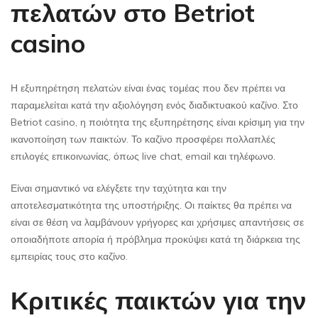
πελατών στο Betriot
casino
Η εξυπηρέτηση πελατών είναι ένας τομέας που δεν πρέπει να
παραμελείται κατά την αξιολόγηση ενός διαδικτυακού καζίνο. Στο
Betriot casino, η ποιότητα της εξυπηρέτησης είναι κρίσιμη για την
ικανοποίηση των παικτών. Το καζίνο προσφέρει πολλαπλές
επιλογές επικοινωνίας, όπως live chat, email και τηλέφωνο.
Είναι σημαντικό να ελέγξετε την ταχύτητα και την
αποτελεσματικότητα της υποστήριξης. Οι παίκτες θα πρέπει να
είναι σε θέση να λαμβάνουν γρήγορες και χρήσιμες απαντήσεις σε
οποιαδήποτε απορία ή πρόβλημα προκύψει κατά τη διάρκεια της
εμπειρίας τους στο καζίνο.
Κριτικές παικτών για την