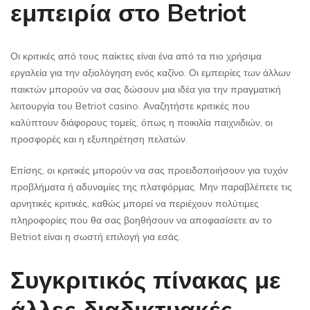
εμπειρία στο Betriot
Οι κριτικές από τους παίκτες είναι ένα από τα πιο χρήσιμα
εργαλεία για την αξιολόγηση ενός καζίνο. Οι εμπειρίες των άλλων
παικτών μπορούν να σας δώσουν μια ιδέα για την πραγματική
λειτουργία του Betriot casino. Αναζητήστε κριτικές που
καλύπτουν διάφορους τομείς, όπως η ποικιλία παιχνιδιών, οι
προσφορές και η εξυπηρέτηση πελατών.
Επίσης, οι κριτικές μπορούν να σας προειδοποιήσουν για τυχόν
προβλήματα ή αδυναμίες της πλατφόρμας. Μην παραβλέπετε τις
αρνητικές κριτικές, καθώς μπορεί να περιέχουν πολύτιμες
πληροφορίες που θα σας βοηθήσουν να αποφασίσετε αν το
Betriot είναι η σωστή επιλογή για εσάς.
Συγκριτικός πίνακας με
άλλες διαδικτυακές