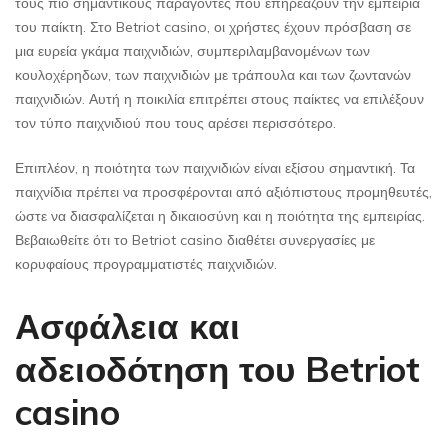
τους πιο σημαντικούς παράγοντες που επηρεάζουν την εμπειρία
του παίκτη. Στο Betriot casino, οι χρήστες έχουν πρόσβαση σε
μια ευρεία γκάμα παιχνιδιών, συμπεριλαμβανομένων των
κουλοχέρηδων, των παιχνιδιών με τράπουλα και των ζωντανών
παιχνιδιών. Αυτή η ποικιλία επιτρέπει στους παίκτες να επιλέξουν
τον τύπο παιχνιδιού που τους αρέσει περισσότερο.
Επιπλέον, η ποιότητα των παιχνιδιών είναι εξίσου σημαντική. Τα
παιχνίδια πρέπει να προσφέρονται από αξιόπιστους προμηθευτές,
ώστε να διασφαλίζεται η δικαιοσύνη και η ποιότητα της εμπειρίας.
Βεβαιωθείτε ότι το Betriot casino διαθέτει συνεργασίες με
κορυφαίους προγραμματιστές παιχνιδιών.
Ασφάλεια και
αδειοδότηση του Betriot
casino