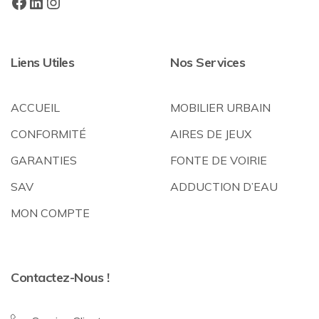
Liens Utiles
Nos Services
ACCUEIL
MOBILIER URBAIN
CONFORMITÉ
AIRES DE JEUX
GARANTIES
FONTE DE VOIRIE
SAV
ADDUCTION D’EAU
MON COMPTE
Contactez-Nous !