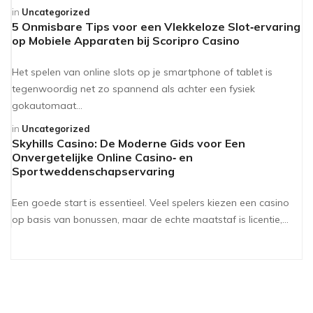
in
Uncategorized
5 Onmisbare Tips voor een Vlekkeloze Slot‑ervaring
op Mobiele Apparaten bij Scoripro Casino
Het spelen van online slots op je smartphone of tablet is
tegenwoordig net zo spannend als achter een fysiek
gokautomaat…
in
Uncategorized
Skyhills Casino: De Moderne Gids voor Een
Onvergetelijke Online Casino‑ en
Sportweddenschapservaring
Een goede start is essentieel. Veel spelers kiezen een casino
op basis van bonussen, maar de echte maatstaf is licentie,…