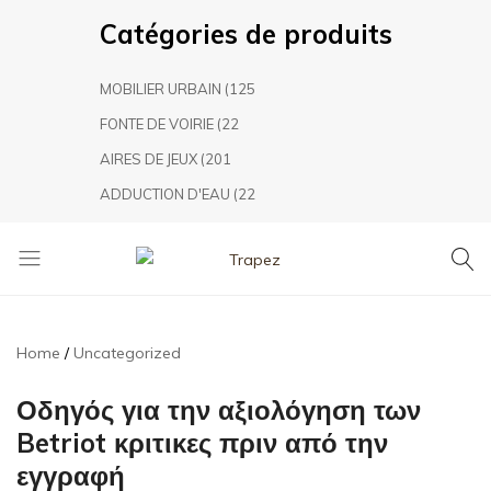
Catégories de produits
MOBILIER URBAIN
(125
FONTE DE VOIRIE
(22
AIRES DE JEUX
(201
ADDUCTION D'EAU
(22
Trapez
TRAPEZ
Aménagement
Urbain,
Home
Uncategorized
leader
marocain
Οδηγός για την αξιολόγηση των
dans
Betriot κριτικες πριν από την
le
secteur
εγγραφή