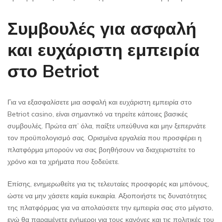
Συμβουλές για ασφαλή
και ευχάριστη εμπειρία
στο Betriot
Για να εξασφαλίσετε μια ασφαλή και ευχάριστη εμπειρία στο
Betriot casino, είναι σημαντικό να τηρείτε κάποιες βασικές
συμβουλές. Πρώτα απ’ όλα, παίξτε υπεύθυνα και μην ξεπερνάτε
τον προϋπολογισμό σας. Ορισμένα εργαλεία που προσφέρει η
πλατφόρμα μπορούν να σας βοηθήσουν να διαχειριστείτε το
χρόνο και τα χρήματα που ξοδεύετε.
Επίσης, ενημερωθείτε για τις τελευταίες προσφορές και μπόνους,
ώστε να μην χάσετε καμία ευκαιρία. Αξιοποιήστε τις δυνατότητες
της πλατφόρμας για να απολαύσετε την εμπειρία σας στο μέγιστο,
ενώ θα παραμένετε ενήμεροι για τους κανόνες και τις πολιτικές του