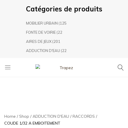
Catégories de produits
MOBILIER URBAIN
(125
FONTE DE VOIRIE
(22
AIRES DE JEUX
(201
ADDUCTION D'EAU
(22
Trapez
TRAPEZ
Aménagement
Urbain,
leader
marocain
dans
le
Home
Shop
ADDUCTION D'EAU
RACCORDS
secteur
COUDE 1/32 A EMBOITEMENT