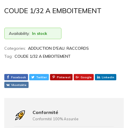
d'Aménagement
Urbain
COUDE 1/32 A EMBOITEMENT
:Mobilier
Urbain
,
Availability:
In stock
Aires
de
Categories:
ADDUCTION D'EAU
,
RACCORDS
jeux,
Fonte
Tag:
COUDE 1/32 A EMBOITEMENT
de
voirie
Facebook
Twitter
Pinterest
Google
Linkedin
Vkontakte
Conformité
Conformité 100% Assurée