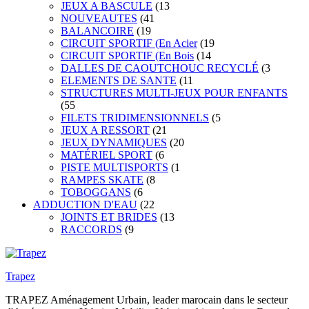
JEUX A BASCULE
(13
NOUVEAUTES
(41
BALANCOIRE
(19
CIRCUIT SPORTIF (En Acier
(19
CIRCUIT SPORTIF (En Bois
(14
DALLES DE CAOUTCHOUC RECYCLÉ
(3
ELEMENTS DE SANTE
(11
STRUCTURES MULTI-JEUX POUR ENFANTS
(55
FILETS TRIDIMENSIONNELS
(5
JEUX A RESSORT
(21
JEUX DYNAMIQUES
(20
MATÉRIEL SPORT
(6
PISTE MULTISPORTS
(1
RAMPES SKATE
(8
TOBOGGANS
(6
ADDUCTION D'EAU
(22
JOINTS ET BRIDES
(13
RACCORDS
(9
Trapez
TRAPEZ Aménagement Urbain, leader marocain dans le secteur