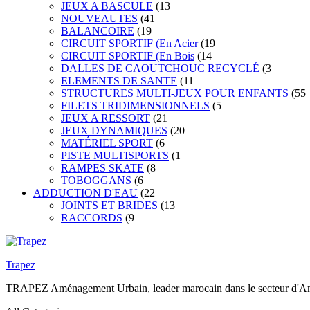
JEUX A BASCULE
(13
NOUVEAUTES
(41
BALANCOIRE
(19
CIRCUIT SPORTIF (En Acier
(19
CIRCUIT SPORTIF (En Bois
(14
DALLES DE CAOUTCHOUC RECYCLÉ
(3
ELEMENTS DE SANTE
(11
STRUCTURES MULTI-JEUX POUR ENFANTS
(55
FILETS TRIDIMENSIONNELS
(5
JEUX A RESSORT
(21
JEUX DYNAMIQUES
(20
MATÉRIEL SPORT
(6
PISTE MULTISPORTS
(1
RAMPES SKATE
(8
TOBOGGANS
(6
ADDUCTION D'EAU
(22
JOINTS ET BRIDES
(13
RACCORDS
(9
Trapez
TRAPEZ Aménagement Urbain, leader marocain dans le secteur d'Amén