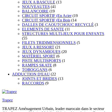
JEUX A BASCULE
(13
NOUVEAUTES
(41
BALANCOIRE
(19
CIRCUIT SPORTIF (En Acier
(19
CIRCUIT SPORTIF (En Bois
(14
DALLES DE CAOUTCHOUC RECYCLÉ
(3
ELEMENTS DE SANTE
(11
STRUCTURES MULTI-JEUX POUR ENFANTS
(55
FILETS TRIDIMENSIONNELS
(5
JEUX A RESSORT
(21
JEUX DYNAMIQUES
(20
MATÉRIEL SPORT
(6
PISTE MULTISPORTS
(1
RAMPES SKATE
(8
TOBOGGANS
(6
ADDUCTION D'EAU
(22
JOINTS ET BRIDES
(13
RACCORDS
(9
Trapez
TRAPEZ Aménagement Urbain, leader marocain dans le secteur