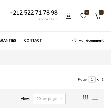
+212 522 71 78 98
0
0
Service Client
ARANTIES
CONTACT
vu récemment
Page
of 1
20 per page
View: