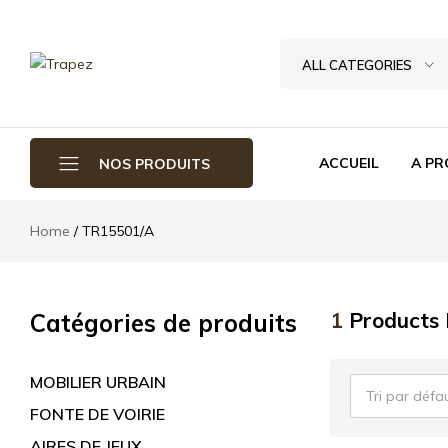
ALL CATEGORIES
Trapez
TRAPEZ
Aménagement
Urbain,
leader
ACCUEIL
A P
NOS PRODUITS
marocain
dans
Home
TR15501/A
le
MOBILIER URBAIN
secteur
d'Aménagement
AIRES DE JEUX
Urbain
1
Products
Catégories de produits
FONTE DE VOIRIE
:Mobilier
Urbain
ADDUCTION D’EAU
,
MOBILIER URBAIN
Tri par défa
Aires
FONTE DE VOIRIE
de
AIRES DE JEUX
jeux,