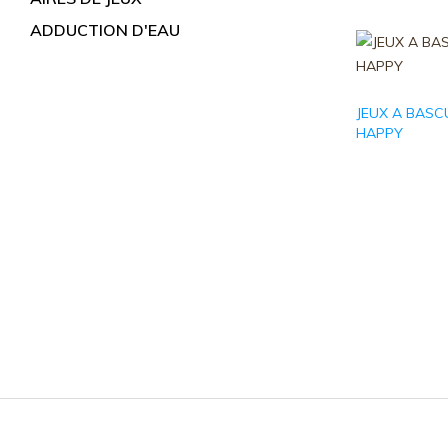
Fonte
ADDUCTION D'EAU
de
voirie
JEUX A BASC
HAPPY