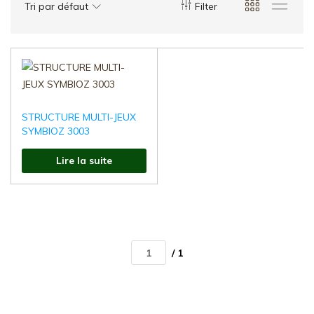
d'Aménagement
Tri par défaut
Filter
Urbain
:Mobilier
Urbain
,
Aires
de
STRUCTURE MULTI-JEUX
jeux,
SYMBIOZ 3003
Fonte
de
Lire la suite
voirie
/ 1