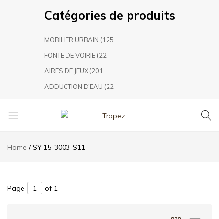
Catégories de produits
MOBILIER URBAIN
(125
FONTE DE VOIRIE
(22
AIRES DE JEUX
(201
ADDUCTION D'EAU
(22
Trapez
TRAPEZ
Aménagement
Home
SY 15-3003-S11
Urbain,
leader
marocain
dans
Page
of 1
le
secteur