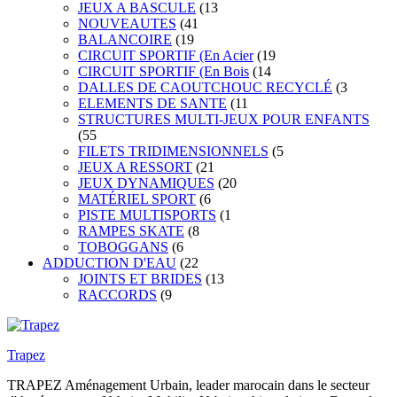
JEUX A BASCULE
(13
NOUVEAUTES
(41
BALANCOIRE
(19
CIRCUIT SPORTIF (En Acier
(19
CIRCUIT SPORTIF (En Bois
(14
DALLES DE CAOUTCHOUC RECYCLÉ
(3
ELEMENTS DE SANTE
(11
STRUCTURES MULTI-JEUX POUR ENFANTS
(55
FILETS TRIDIMENSIONNELS
(5
JEUX A RESSORT
(21
JEUX DYNAMIQUES
(20
MATÉRIEL SPORT
(6
PISTE MULTISPORTS
(1
RAMPES SKATE
(8
TOBOGGANS
(6
ADDUCTION D'EAU
(22
JOINTS ET BRIDES
(13
RACCORDS
(9
Trapez
TRAPEZ Aménagement Urbain, leader marocain dans le secteur