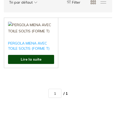
d'Aménagement
Tri par défaut
Filter
Urbain
:Mobilier
Urbain
,
Aires
de
PERGOLA MIENA AVEC
jeux,
TOILE SOLTIS (FORME T)
Fonte
de
Lire la suite
voirie
/ 1