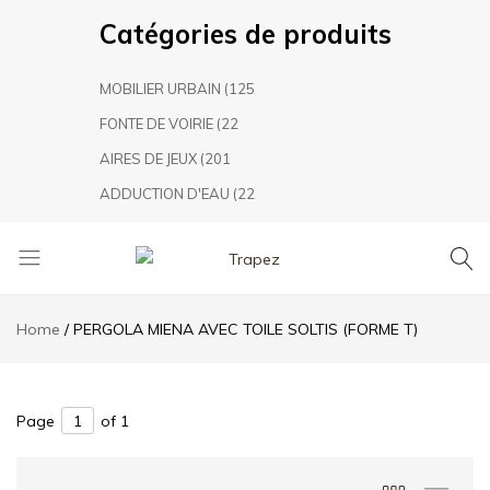
Catégories de produits
MOBILIER URBAIN
(125
FONTE DE VOIRIE
(22
AIRES DE JEUX
(201
ADDUCTION D'EAU
(22
Trapez
TRAPEZ
Aménagement
Home
PERGOLA MIENA AVEC TOILE SOLTIS (FORME T)
Urbain,
leader
marocain
dans
Page
of 1
le
secteur