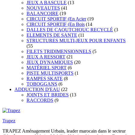
JEUX A BASCULE
(13
NOUVEAUTES
(41
BALANCOIRE
(19
CIRCUIT SPORTIF (En Acier
(19
CIRCUIT SPORTIF (En Bois
(14
DALLES DE CAOUTCHOUC RECYCLÉ
(3
ELEMENTS DE SANTE
(11
STRUCTURES MULTI-JEUX POUR ENFANTS
(55
FILETS TRIDIMENSIONNELS
(5
JEUX A RESSORT
(21
JEUX DYNAMIQUES
(20
MATÉRIEL SPORT
(6
PISTE MULTISPORTS
(1
RAMPES SKATE
(8
TOBOGGANS
(6
ADDUCTION D'EAU
(22
JOINTS ET BRIDES
(13
RACCORDS
(9
Trapez
TRAPEZ Aménagement Urbain, leader marocain dans le secteur